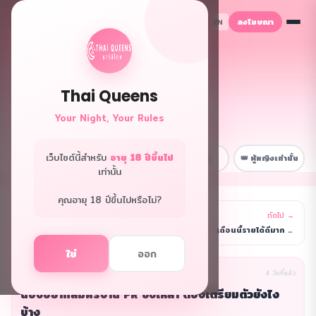
ลงโฆษณา
TH
EN
Thai Queens
👑 ฟอรั่มควีนส์
Your Night, Your Rules
พื้นที่ลับเฉพาะพี่ๆ
เว็บไซต์นี้สำหรับ
อายุ 18 ปีขึ้นไป
📋 หน้าหลัก
💼 เรื่องงาน
😂 สนุกๆ
👑 ผู้หญิงเท่านั้น
เท่านั้น
คุณอายุ 18 ปีขึ้นไปหรือไม่?
← ก่อนหน้า
ถัดไป →
รายการ
วันนี้ไปทำงานที่ร้านนวดที่ทำมีข่าวดีค่ะ 🎉 ร้านมีที
เดือนนี้รายได้ดีมาก ทำสถิติใหม่ ดีใจจนอยากร้องไห้
ใช่
ออก
นิรนาม(ผู้เขียน)
เรื่องฮา
4 วันที่แล้ว
น้องอยากสมัครงาน PR ชงเหล้า ต้องเตรียมตัวยังไง
บ้าง