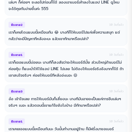
เล่นๆ ก็ค่อยๆ ชะลอไปก่อนก็ได้ ลองเอาเบอร์เค้าลงในแอป LINE ดูไหม
จะได้คุยกันง่ายขึ้นค่ะ 555
นิรนาม2
10 วันที่แล้ว
เราก็เคยโดนแบบนี้เหมือนกัน 😂 บางทีก็ให้เบอร์ไปแค่เพื่อความสนุก แต่
กลัวว่าจะมีปัญหาทีหลังอะนะ แล้วเขาทักมาหรือเปล่า?
นิรนาม1
10 วันที่แล้ว
เราก็เจอแบบนี้บ่อยนะ บางทีก็สงสัยว่าจะให้เบอร์ดีมั้ย ส่วนใหญ่ถ้าเบอร์ไม่
ค่อยคุ้น ก็แนะนำให้ใช้แอป LINE ไปเลย ไม่ต้องให้เบอร์จริงจังมากก็ได้ ถ้า
เขาสนใจจริงๆ ค่อยให้เบอร์ทีหลังอ่ะเนอะ 😄
นิรนาม3
10 วันที่แล้ว
อ๋อ เข้าใจเลย การให้เบอร์มันก็เสี่ยงนะ บางทีมันอาจจะเป็นแค่การจีบเล่นๆ
จริงๆ เนอะ แล้วตอนนี้เขาแก้ไขยังไงบ้าง มีทักมาหรือเปล่า?
นิรนาม1
10 วันที่แล้ว
เราเคยเจอแบบนี้เหมือนกันนะ วันนั้นทำงานอยู่ร้าน ก็มีฝรั่งมาขอเบอร์