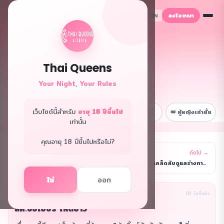
ลงโฆษณา
TH
EN
Thai Queens
👑 ฟอรั่มควีนส์
Your Night, Your Rules
พื้นที่ลับเฉพาะพี่ๆ
เว็บไซต์นี้สำหรับ
อายุ 18 ปีขึ้นไป
📋 หน้าหลัก
💼 เรื่องงาน
😂 สนุกๆ
👑 ผู้หญิงเท่านั้น
เท่านั้น
คุณอายุ 18 ปีขึ้นไปหรือไม่?
← ก่อนหน้า
ถัดไป →
รายการ
มาม่าเพิ่มงานให้อีก ปฏิเสธไม่ได้
เคล็ดลับดูแลร่างกาย ทำงานดึก
ใช่
ออก
นิรนาม(ผู้เขียน)
เรื่องงาน
10 วันที่แล้ว
ลค.ขอเบอร์ ให้ดีป่าว