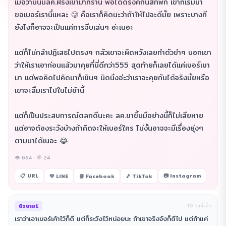
เมื่อวานนี้มีลค.ฝรั่งเข้ามาที่ร้าน พอได้ดริ๊งค์กันสักพัก เขาก็เริ่มมา
ขอเบอร์เรานี่แหละ 🥲 คือเราก็คิดนะว่าถ้าให้ไปจะดีมั้ย เพราะบางที
ยังไงก็อาจจะเป็นแค่การจีบเล่นๆ อ่ะเนอะ
แต่ก็ไม่กล้าปฏิเสธไปตรงๆ กลัวเขาจะผิดหวังเลยทำตัวขำๆ บอกเขา
ว่าให้เราเอาก่อนแล้วมาคุยที่นี่ดีกว่า555 สุดท้ายก็เลยได้แค่เบอร์เขา
มา แต่พอคิดไปคิดมาก็เขินๆ นิดนึงอ่ะว่าเราจะคุยกันได้จริงมั้ยหรือ
เขาจะลืมเราไปในไม่ช้านี้
แต่ก็เป็นประสบการณ์ตลกดีนะคะ ลค.ขาขึ้นมีอย่างนี้ก็ไม่เสียหาย
แต่อาจต้องระวังบ้างถ้าคิดจะให้เบอร์ใคร ไม่งั้นอาจจะมีเรื่องยุ่งๆ
ตามมาได้เนอะ 😂
👁 664 · 💬 24
📋 URL
📷 Instagram
💚 LINE
📘 Facebook
🎵 TikTok
นิรนาม1
10 วันที่แล้ว
เราว่าเอาเบอร์เค้าไว้ก็ดี แต่ก็ระวังไว้หน่อยนะ ถ้าเขาจริงจังก็ดีไป แต่ถ้าแค่