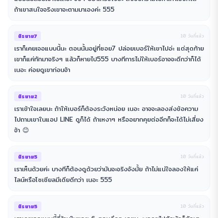
ถ้าเขาสนใจจริงเขาจะตามมาเองค่ะ 555
นิรนาม7
10 วันที่แล้ว
เราก็เคยเจอแบบนี้นะ ตอนนั้นอยู่ที่ซอย7 ปล่อยเบอร์ให้เขาไปอ่ะ แต่สุดท้าย
เขาก็แค่ทักมาจริงๆ แล้วก็หายไป555 บางทีการไม่ให้เบอร์อาจจะดีกว่าก็ได้
เนอะ ค่อยดูเขาก่อนจ้า
นิรนาม2
10 วันที่แล้ว
เราเข้าใจเลยนะ ถ้าให้เบอร์ก็ต้องระวังหน่อย เนอะ อาจจะลองส่งข้อความ
ไปถามเขาในแอป LINE ดูก็ได้ ถ้าเหงาๆ หรืออยากคุยต่ออีกก็จะได้ไม่เสี่ยง
จ้า 😊
นิรนาม5
10 วันที่แล้ว
เราเห็นด้วยค่ะ บางทีก็ต้องดูด้วยว่ามันจะจริงจังมั้ย ถ้าไม่แน่ใจลองให้แค่
ไลน์หรือโซเชียลมีเดียดีกว่า เนอะ 555
นิรนาม5
10 วันที่แล้ว