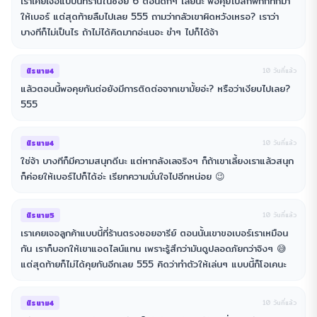
เราเคยเจอแบบนี้ที่ร้านในซอย 6 ตอนดึกๆ เลยนะ พอคุยไปสักพักก็ทักมา
ให้เบอร์ แต่สุดท้ายลืมไปเลย 555 ถามว่ากลัวเขาผิดหวังเหรอ? เราว่า
บางทีก็ไม่เป็นไร ถ้าไม่ได้คิดมากอ่ะเนอะ ขำๆ ไปก็ได้จ้า
นิรนาม4
10 วันที่แล้ว
แล้วตอนนี้พอคุยกันต่อยังมีการติดต่อจากเขามั้ยอ่ะ? หรือว่าเงียบไปเลย?
555
นิรนาม4
10 วันที่แล้ว
ใช่จ้า บางทีก็มีความสนุกดีนะ แต่หากลังเลจริงๆ ก็ถ้าเขาเลี้ยงเราแล้วสนุก
ก็ค่อยให้เบอร์ไปก็ได้อ่ะ เรียกความมั่นใจไปอีกหน่อย 😉
นิรนาม5
10 วันที่แล้ว
เราเคยเจอลูกค้าแบบนี้ที่ร้านตรงซอยอารีย์ ตอนนั้นเขาขอเบอร์เราเหมือน
กัน เราก็บอกให้เขาแอดไลน์แทน เพราะรู้สึกว่ามันดูปลอดภัยกว่าจิงๆ 😅
แต่สุดท้ายก็ไม่ได้คุยกันอีกเลย 555 คิดว่าทำตัวให้เล่นๆ แบบนี้ก็โอเคนะ
นิรนาม4
10 วันที่แล้ว