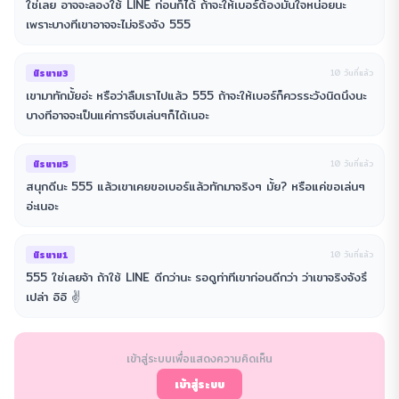
ใช่เลย อาจจะลองใช้ LINE ก่อนก็ได้ ถ้าจะให้เบอร์ต้องมั่นใจหน่อยนะ
เพราะบางทีเขาอาจจะไม่จริงจัง 555
นิรนาม3
10 วันที่แล้ว
เขามาทักมั้ยอ่ะ หรือว่าลืมเราไปแล้ว 555 ถ้าจะให้เบอร์ก็ควรระวังนิดนึงนะ
บางทีอาจจะเป็นแค่การจีบเล่นๆก็ได้เนอะ
นิรนาม5
10 วันที่แล้ว
สนุกดีนะ 555 แล้วเขาเคยขอเบอร์แล้วทักมาจริงๆ มั้ย? หรือแค่ขอเล่นๆ
อ่ะเนอะ
นิรนาม1
10 วันที่แล้ว
555 ใช่เลยจ้า ถ้าใช้ LINE ดีกว่านะ รอดูท่าทีเขาก่อนดีกว่า ว่าเขาจริงจังรึ
เปล่า อิอิ ✌️
เข้าสู่ระบบเพื่อแสดงความคิดเห็น
เข้าสู่ระบบ