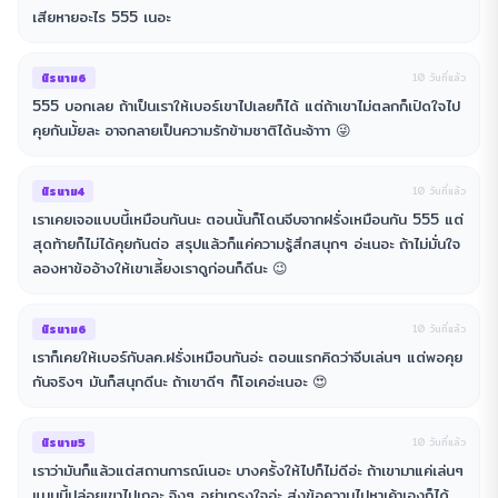
เสียหายอะไร 555 เนอะ
นิรนาม6
10 วันที่แล้ว
555 บอกเลย ถ้าเป็นเราให้เบอร์เขาไปเลยก็ได้ แต่ถ้าเขาไม่ตลกก็เปิดใจไป
คุยกันมั้ยละ อาจกลายเป็นความรักข้ามชาติได้นะจ้าาา 😜
นิรนาม4
10 วันที่แล้ว
เราเคยเจอแบบนี้เหมือนกันนะ ตอนนั้นก็โดนจีบจากฝรั่งเหมือนกัน 555 แต่
สุดท้ายก็ไม่ได้คุยกันต่อ สรุปแล้วก็แค่ความรู้สึกสนุกๆ อ่ะเนอะ ถ้าไม่มั่นใจ
ลองหาข้ออ้างให้เขาเลี้ยงเราดูก่อนก็ดีนะ 😉
นิรนาม6
10 วันที่แล้ว
เราก็เคยให้เบอร์กับลค.ฝรั่งเหมือนกันอ่ะ ตอนแรกคิดว่าจีบเล่นๆ แต่พอคุย
กันจริงๆ มันก็สนุกดีนะ ถ้าเขาดีๆ ก็โอเคอ่ะเนอะ 😍
นิรนาม5
10 วันที่แล้ว
เราว่ามันก็แล้วแต่สถานการณ์เนอะ บางครั้งให้ไปก็ไม่ดีอ่ะ ถ้าเขามาแค่เล่นๆ
แบบนี้ปล่อยเขาไปเถอะ จิงๆ อย่าเกรงใจอ่ะ ส่งข้อความไปหาเค้าเองก็ได้