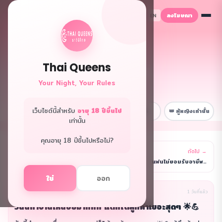
ลงโฆษณา
TH
EN
Thai Queens
👑 ฟอรั่มควีนส์
Your Night, Your Rules
พื้นที่ลับเฉพาะพี่ๆ
เว็บไซต์นี้สำหรับ
อายุ 18 ปีขึ้นไป
📋 หน้าหลัก
💼 เรื่องงาน
😂 สนุกๆ
👑 ผู้หญิงเท่านั้น
เท่านั้น
คุณอายุ 18 ปีขึ้นไปหรือไม่?
← ก่อนหน้า
ถัดไป →
รายการ
นอนดึกทุกวัน ผิวพังมากเลยค่ะ 😩 ไม่รู้จะหาวิธีไหนมา
แฟนไม่ยอมรับอาชีพเราเลยค่ะ ทะเลาะกันบ่อยมาก 😩 ไม่ร
ใช่
ออก
นิรนาม(ผู้เขียน)
เรื่องงาน
1 วันที่แล้ว
วันนี้ทำงานเหนื่อยมากกก แต่ก็ได้ลูกค้าเยอะสุดๆ 🌟💪