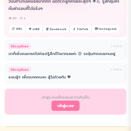
วันนี้ทำงานเหนื่อยมากกก แต่ก็ได้ลูกค้าเยอะสุดๆ 🌟💪 รู้สึกคุ้มค่า
กับค่ารอบที่ได้จริงๆ
👁 89 · 💬 2
📋 URL
📷 Instagram
💚 LINE
📘 Facebook
🎵 TikTok
ไม่ระบุตัวตน
1 วันที่แล้ว
เราก็เพิ่งจบแทรคไปค่ะแต่รู้สึกดีใจมากเลยค่ะ 😍 รอลุ้นค่าตอบแทนอยู่
ไม่ระบุตัวตน
1 วันที่แล้ว
แอบสู้ๆ เพื่ออนาคตนะคะ สู้ไปด้วยกัน 💖
เข้าสู่ระบบเพื่อแสดงความคิดเห็น
เข้าสู่ระบบ