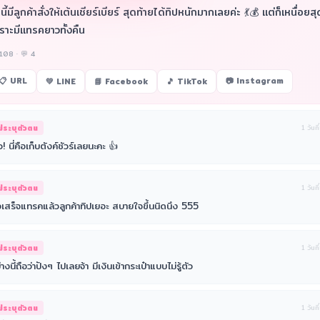
นนี้มีลูกค้าสั่งให้เต้นเชียร์เบียร์ สุดท้ายได้ทิปหนักมากเลยค่ะ 💃💰 แต่ก็เหนื่อยส
ราะมีแทรคยาวทั้งคืน
108 · 💬 4
📋 URL
📷 Instagram
💚 LINE
📘 Facebook
🎵 TikTok
ม่ระบุตัวตน
1 วันที
ว! นี่คือเก็บตังค์ชัวร์เลยนะคะ 👍
ม่ระบุตัวตน
1 วันที
เสร็จแทรคแล้วลูกค้าทิปเยอะ สบายใจขึ้นนิดนึง 555
ม่ระบุตัวตน
1 วันที
างนี้ถือว่าปังๆ ไปเลยจ้า มีเงินเข้ากระเป๋าแบบไม่รู้ตัว
ม่ระบุตัวตน
1 วันที