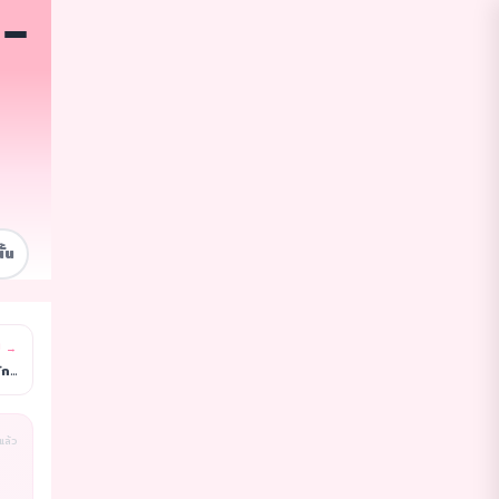
ั้น
ป →
ปวดหลังมากก ทำงานหนักเกินไป 🥴 ต้องไปนวดสปาแล้ว เดี
่แล้ว