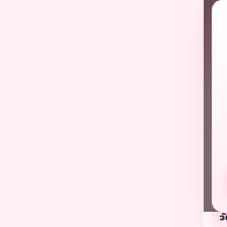
← 
เ
วั