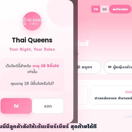
ลงโฆษณา
TH
EN
Thai Queens
👑 ฟอรั่มควีนส์
Your Night, Your Rules
พื้นที่ลับเฉพาะพี่ๆ
เว็บไซต์นี้สำหรับ
อายุ 18 ปีขึ้นไป
📋 หน้าหลัก
💼 เรื่องงาน
😂 สนุกๆ
👑 ผู้หญิงเท่าน
เท่านั้น
คุณอายุ 18 ปีขึ้นไปหรือไม่?
ก่อนหน้า
ถัดไ
รายการ
วันนี้ทำงานหนักมากกก ขอให้ได้ค่าตัวดีๆ สักหน่อย 💸
ใช่
ออก
นิรนาม(ผู้เขียน)
รื่องงาน
1 วันที
นนี้มีลูกค้าสั่งให้เต้นเชียร์เบียร์ สุดท้ายได้ทิ