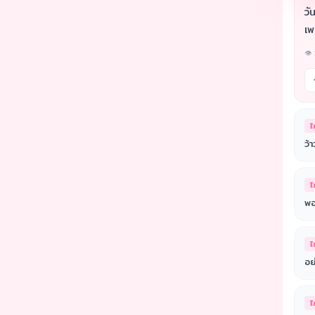
วั
เพ
👁 
ไ
ว้า
ไ
พอ
ไ
อย่
ไ