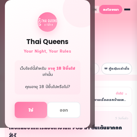
ลงโฆษณา
TH
EN
Thai Queens
👑 ฟอรั่มควีนส์
Your Night, Your Rules
พื้นที่ลับเฉพาะพี่ๆ
เว็บไซต์นี้สำหรับ
อายุ 18 ปีขึ้นไป
📋 หน้าหลัก
💼 เรื่องงาน
😂 สนุกๆ
👑 ผู้หญิงเท่านั้น
เท่านั้น
คุณอายุ 18 ปีขึ้นไปหรือไม่?
← ก่อนหน้า
ถัดไป →
รายการ
กำลังหางานร้านนวดเชียงใหม่ค่ะ 😊 ตอนนี้อยู่กรุงเทพ
ถามเรื่องเรทร้านเหล้าแถวทองหล่อหน่อยค่ะ 🤔 ปกติเราไ
ใช่
ออก
นิรนาม(ผู้เขียน)
เรื่องงาน
5 วันที่แล้ว
เพิ่งกลับจากการลองทำงานที่ PUB มา ตื่นเต้นมากกก
🎤💃