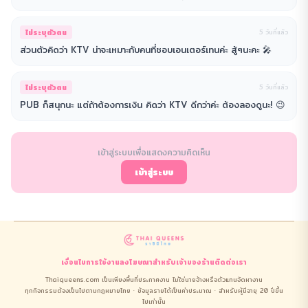
ไม่ระบุตัวตน
5 วันที่แล้ว
ส่วนตัวคิดว่า KTV น่าจะเหมาะกับคนที่ชอบเอนเตอร์เทนค่ะ สู้ๆนะคะ 🎤
ไม่ระบุตัวตน
5 วันที่แล้ว
PUB ก็สนุกนะ แต่ถ้าต้องการเงิน คิดว่า KTV ดีกว่าค่ะ ต้องลองดูนะ! 😉
เข้าสู่ระบบเพื่อแสดงความคิดเห็น
เข้าสู่ระบบ
เงื่อนไขการใช้งาน
ลงโฆษณา
สำหรับเจ้าของร้าน
ติดต่อเรา
Thaiqueens.com เป็นเพียงพื้นที่ประกาศงาน ไม่ใช่นายจ้างหรือตัวแทนจัดหางาน
ทุกกิจกรรมต้องเป็นไปตามกฎหมายไทย · ข้อมูลรายได้เป็นค่าประมาณ · สำหรับผู้มีอายุ 20 ปีขึ้น
ไปเท่านั้น