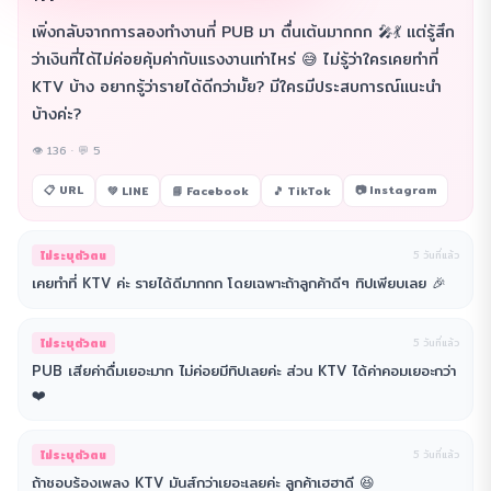
เพิ่งกลับจากการลองทำงานที่ PUB มา ตื่นเต้นมากกก 🎤💃 แต่รู้สึก
ว่าเงินที่ได้ไม่ค่อยคุ้มค่ากับแรงงานเท่าไหร่ 😅 ไม่รู้ว่าใครเคยทำที่
KTV บ้าง อยากรู้ว่ารายได้ดีกว่ามั้ย? มีใครมีประสบการณ์แนะนำ
บ้างค่ะ?
👁 136 · 💬 5
📋 URL
📷 Instagram
💚 LINE
📘 Facebook
🎵 TikTok
ไม่ระบุตัวตน
5 วันที่แล้ว
เคยทำที่ KTV ค่ะ รายได้ดีมากกก โดยเฉพาะถ้าลูกค้าดีๆ ทิปเพียบเลย 🎉
ไม่ระบุตัวตน
5 วันที่แล้ว
PUB เสียค่าดื่มเยอะมาก ไม่ค่อยมีทิปเลยค่ะ ส่วน KTV ได้ค่าคอมเยอะกว่า
❤️
ไม่ระบุตัวตน
5 วันที่แล้ว
ถ้าชอบร้องเพลง KTV มันส์กว่าเยอะเลยค่ะ ลูกค้าเฮฮาดี 😆