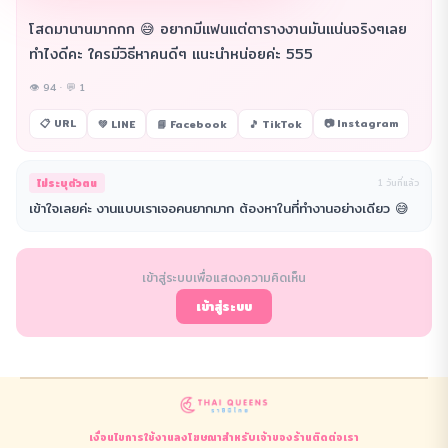
โสดมานานมากกก 😅 อยากมีแฟนแต่ตารางงานมันแน่นจริงๆเลย
ทำไงดีคะ ใครมีวิธีหาคนดีๆ แนะนำหน่อยค่ะ 555
👁 94 · 💬 1
📋 URL
📷 Instagram
💚 LINE
📘 Facebook
🎵 TikTok
ไม่ระบุตัวตน
1 วันที่แล้ว
เข้าใจเลยค่ะ งานแบบเราเจอคนยากมาก ต้องหาในที่ทำงานอย่างเดียว 😅
เข้าสู่ระบบเพื่อแสดงความคิดเห็น
เข้าสู่ระบบ
เงื่อนไขการใช้งาน
ลงโฆษณา
สำหรับเจ้าของร้าน
ติดต่อเรา