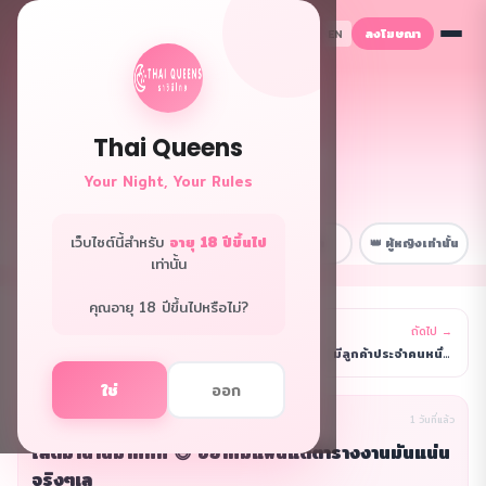
ลงโฆษณา
TH
EN
Thai Queens
👑 ฟอรั่มควีนส์
Your Night, Your Rules
พื้นที่ลับเฉพาะพี่ๆ
เว็บไซต์นี้สำหรับ
อายุ 18 ปีขึ้นไป
📋 หน้าหลัก
💼 เรื่องงาน
😂 สนุกๆ
👑 ผู้หญิงเท่านั้น
เท่านั้น
คุณอายุ 18 ปีขึ้นไปหรือไม่?
← ก่อนหน้า
ถัดไป →
รายการ
ช่วงนี้รู้สึกเหงามากค่ะ 😢 แฟนมีปัญหากันบ่อย ทำให้เ
มีลูกค้าประจำคนหนึ่งจีบเราอยู่ค่ะ 😳 แต่เราไม่แน่ใจ
ใช่
ออก
นิรนาม(ผู้เขียน)
เรื่องงาน
1 วันที่แล้ว
โสดมานานมากกก 😅 อยากมีแฟนแต่ตารางงานมันแน่น
จริงๆเล