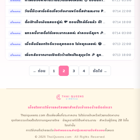
กำลังมองหางานร้านนวดเชียงใหม่ค่ะ 😍 ตอนนี้ทำอยู่กรุ
07.15 03:00
1
เรื่องงาน
วันนี้มีเวลานั่งคิดเกี่ยวกับงานพริตตี้สปาและงาน PR
07.14 22:00
5
เรื่องงาน
ตั้งเป้าเก็บเงินแสนอยู่ค่ะ 💸 ตอนนี้ใกล้ถึงแล้ว ดีใ
07.14 18:00
4
เรื่องงาน
แทรคนี้ขายดื่มได้เยอะมากเลยค่ะ ค่าคอมดีสุดๆ 🎉 ดีใจ
07.14 03:00
1
เรื่องงาน
เมื่อคืนมีแขกใจดีชวนคุยตลอด ไม่หยุดเลยค่ะ 😂 ได้ทิป
07.13 22:00
2
เรื่องงาน
เพิ่งกลับจากงานเปิดตัวร้านใหม่ในสุขุมวิท 🎉 ลูกค้าเ
07.13 18:00
4
เรื่องงาน
← ก่อน
1
2
3
4
ถัดไป →
เงื่อนไขการใช้งาน
ลงโฆษณา
สำหรับเจ้าของร้าน
ติดต่อเรา
Thaiqueens.com เป็นเพียงพื้นที่ประกาศงาน ไม่ใช่นายจ้างหรือตัวแทนจัดหางาน
ทุกกิจกรรมต้องเป็นไปตามกฎหมายไทย · ข้อมูลรายได้เป็นค่าประมาณ · สำหรับผู้มีอายุ 20 ปีขึ้น
ไปเท่านั้น
การใช้งานถือว่ายอมรับ
ข้อกำหนดและคำปฏิเสธความรับผิดชอบ
ทั้งหมด
© 2026 ThaiQueens.com · All Rights Reserved.