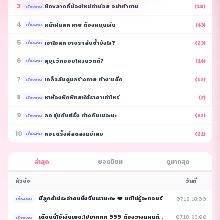
3
ผิดพลาดที่น้องใหม่ทำบ่อย อย่าทำตาม
(18)
เรื่องงาน
4
หน้าฝนลค.หาย ต้องหมุนเงิน
(43)
เรื่องงาน
5
เอาใจลค.ขาจรกลับซ้ำยังไง?
(23)
เรื่องงาน
6
สุขุมวิทซอยไหนนวดดี?
(14)
เรื่องงาน
7
เคล็ดลับดูแลร่างกาย ทำงานดึก
(12)
เรื่องงาน
8
หาห้องพักพัทยาใต้ราคาเท่าไหร่
(7)
เรื่องงาน
9
ลค.ยุ่นกับฝรั่ง ต่างกันเยอะนะ
(32)
เรื่องงาน
10
คอมดริ๊งค์ลดลงแย่เลย
(21)
เรื่องงาน
ล่าสุด
ยอดนิยม
ดูมากสุด
หัวข้อ
วันที่
มีลูกค้าประจำคนนึงจีบเรานะคะ ❤️ แต่ไม่รู้จะตอบรับย
07.18 18:00
4
เรื่องงาน
เดือนนี้ใช้เงินเยอะไปมากกก 555 ต้องวางแผนดีๆ เดือน
07.18 03:00
2
เรื่องงาน