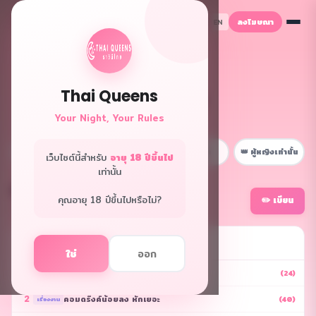
ลงโฆษณา
TH
EN
Thai Queens
👑 ฟอรั่มควีนส์
Your Night, Your Rules
พื้นที่ลับเฉพาะพี่ๆ
📋 หน้าหลัก
💼 เรื่องงาน
😂 สนุกๆ
👑 ผู้หญิงเท่านั้น
เว็บไซต์นี้สำหรับ
อายุ 18 ปีขึ้นไป
เท่านั้น
เรื่องงาน
คุณอายุ 18 ปีขึ้นไปหรือไม่?
✏️ เขียน
กระทู้ทั้งหมด 507
🔥 ยอดนิยม
ใช่
ออก
1
ลค.ขอเบอร์ ให้ดีป่าว
(24)
เรื่องงาน
2
คอมดริ๊งค์น้อยลง หักเยอะ
(40)
เรื่องงาน