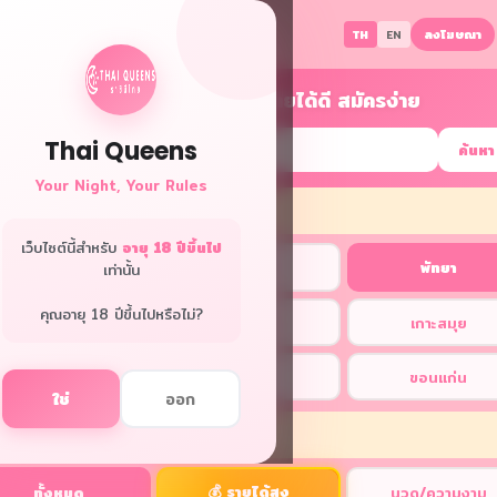
ลงโฆษณา
TH
EN
หางานกลางคืน พัทยา รายได้ดี สมัครง่าย
Thai Queens
ค้นหา
Your Night, Your Rules
พื้นที่
เว็บไซต์นี้สำหรับ
อายุ 18 ปีขึ้นไป
ทุกพื้นที่
กรุงเทพ
พัทยา
เท่านั้น
คุณอายุ 18 ปีขึ้นไปหรือไม่?
ภูเก็ต
เชียงใหม่
เกาะสมุย
หัวหิน
โคราช
ขอนแก่น
ใช่
ออก
อกหมวดหมู่
💰 รายได้สูง
ทั้งหมด
นวด/ความงาม