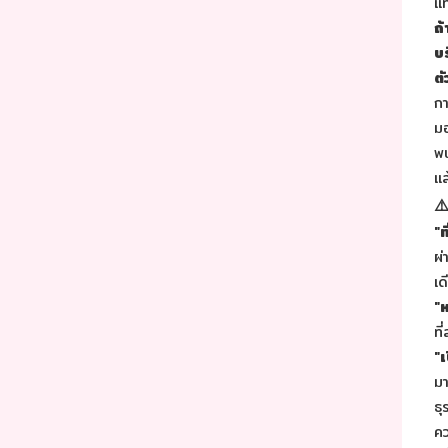
แท
ถ้
บร
ตั
กา
มอ
พน
แล
⚠
"ท
ผ่
เด
"ห
ที
"
มา
ธุ
คว