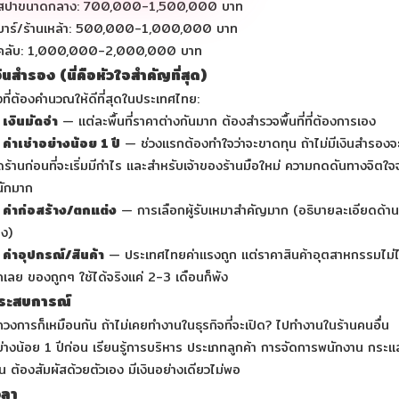
 สปาขนาดกลาง: 700,000-1,500,000 บาท
 บาร์/ร้านเหล้า: 500,000-1,000,000 บาท
 คลับ: 1,000,000-2,000,000 บาท
งินสำรอง (นี่คือหัวใจสำคัญที่สุด)
่งที่ต้องคำนวณให้ดีที่สุดในประเทศไทย:
 เงินมัดจำ
— แต่ละพื้นที่ราคาต่างกันมาก ต้องสำรวจพื้นที่ที่ต้องการเอง
ค่าเช่าอย่างน้อย 1 ปี
— ช่วงแรกต้องทำใจว่าจะขาดทุน ถ้าไม่มีเงินสำรองจ
ดร้านก่อนที่จะเริ่มมีกำไร และสำหรับเจ้าของร้านมือใหม่ ความกดดันทางจิตใจ
นักมาก
 ค่าก่อสร้าง/ตกแต่ง
— การเลือกผู้รับเหมาสำคัญมาก (อธิบายละเอียดด้าน
าง)
ค่าอุปกรณ์/สินค้า
— ประเทศไทยค่าแรงถูก แต่ราคาสินค้าอุตสาหกรรมไม่ไ
กเลย ของถูกๆ ใช้ได้จริงแค่ 2-3 เดือนก็พัง
ระสบการณ์
กวงการก็เหมือนกัน ถ้าไม่เคยทำงานในธุรกิจที่จะเปิด? ไปทำงานในร้านคนอื่น
่างน้อย 1 ปีก่อน เรียนรู้การบริหาร ประเภทลูกค้า การจัดการพนักงาน กระแ
ิน ต้องสัมผัสด้วยตัวเอง มีเงินอย่างเดียวไม่พอ
วลา