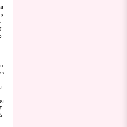
ห้
อง
ง
้
ง
ยน
าง
ญ
ัญ
์
ด้