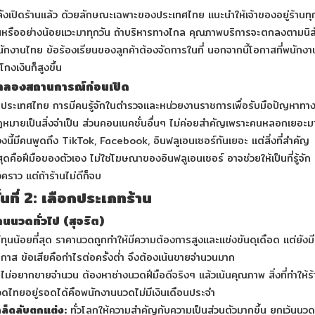
ังเปิดร้านแล้ว ด้วยลักษณะเฉพาะของประเทศไทย แนะนำให้เจ้าของอยู่ร้านทุ
นหรืออย่างน้อยแวะมาทุกวัน ถ้าบริหารทางไกล คุณภาพบริการจะตกลงตามนิส
ักงานไทย ข้อร้องเรียนของลูกค้าต้องจัดการในที่ นอกจากนี้โอกาสที่พนักงา
โกงเงินก็สูงขึ้น
ำลองสถานการณ์ก่อนเปิด
ประเทศไทย การมีคนรู้จักในตำรวจและหน่วยงานราชการเพื่อรับมือปัญหาทา
หมายเป็นสิ่งจำเป็น ส่วนคอนเนคชั่นอื่นๆ ไม่ค่อยสำคัญเพราะคนหลอกเยอะม
วงนี้มีคนพูดถึง TikTok, Facebook, อินฟลูเอนเซอร์กันเยอะ แต่สิ่งที่สำคัญ
่สุดคือฝีมือของตัวเอง ไม่ใช่โฆษณาของอินฟลูเอนเซอร์ อาจช่วยให้เป็นที่รู้จัก
่วคราว แต่ถ้าร้านไม่ดีก็จบ
ั้นที่ 2: เลือกประเภทร้าน
้านนวดทั่วไป (สุจริต)
้ทุนน้อยที่สุด ราคานวดถูกทำให้มีความต้องการสูงและแข่งขันดุเดือด แต่ยังมี
กาส ข้อเสียคือกำไรต่อครั้งต่ำ จึงต้องเน้นขายจำนวนมาก
าไม่อยากขายจำนวน ต้องหาช่างนวดฝีมือดีจริงๆ แล้วเน้นคุณภาพ สิ่งที่ทำให้ร
ดไทยอยู่รอดได้คือพนักงานนวดไม่มีเงินเดือนประจำ
คล็ดลับตกแต่ง:
ทั่วโลกให้ความสำคัญกับความเป็นส่วนตัวมากขึ้น ยกเว้นนวด