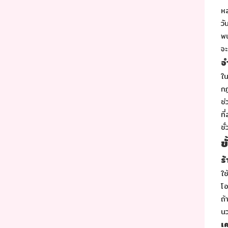
หล
วั
พน
จะ
จ
ใน
กฎ
ช่
ที
ชั
ข
ร
ใช
โอ
ถ้
นว
เ