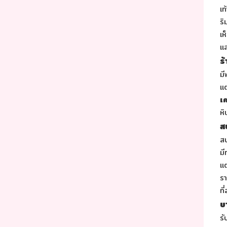
เท
ริ
เ
แล
ร
ม
แต
เ
หิ
ส
ส
มี
แต
รา
ที่
บ
รั