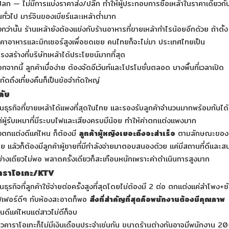
ลก — ไม่มีการแบ่งราคาส่ง/ปลีก ทำให้ผู้ประกอบการซื้อเหล้าในราคาเดียวกั
ทั่วไป มาร์จินของเบียร์และเหล้าต่ำมาก
่งกว่านั้น ร้านเหล้ายังต้องแข่งกับร้านอาหารที่ขายเหล้ากำไรน้อยอีกด้วย ถ้าตั้ง
คาอาหารและมิกเซอร์สูงเพื่อชดเชย คนไทยก็จะไม่มา ประเทศไทยเป็น
รงสร้างที่บริษัทเหล้าได้ประโยชน์มากที่สุด
กจากนี้ ลูกค้าเบื่อง่าย ต้องจัดอีเว้นท์และโปรโมชั่นตลอด บางพื้นที่เวลาเปิด
กัดถึงเที่ยงคืนก็เป็นข้อจำกัดใหญ่
ลับ
็นธุรกิจที่ขายเหล้าได้แพงที่สุดในไทย และรองรับลูกค้าจำนวนมากพร้อมกันได้
่ผู้รับเหมาที่มีระบบไฟและเสียงครบมีน้อย ทำให้ค่าตกแต่งแพงมาก
่งตกแต่งดีแค่ไหน ก็ต้องมี
ลูกค้าผู้หญิงเยอะถึงจะสำเร็จ
ตามลักษณะของ
ย แล้วก็ต้องมีลูกค้าผู้ชายที่มีกำลังจ่ายมาตอบสนองด้วย แค่มีสถานที่ดีและสน
่างเดียวไม่พอ พลาดครั้งเดียวก็สะเทือนหนักเพราะค่าดำเนินการสูงมาก
าราโอเกะ/KTV
็นธุรกิจที่ลูกค้าใช้จ่ายต่อครั้งสูงที่สุดโดยไม่ต้องมี 2 ต่อ ตกแต่งแค่ลำโพง+ซ
ฟเฟอร์ดีๆ กับห้องสะอาดก็พอ
สิ่งที่สำคัญที่สุดคือพนักงานต้องมีคุณภาพ
านดีแค่ไหนแต่สาวไม่ดีก็จบ
วคาราโอเกะก็ไม่มีเงินเดือนประจำเช่นกัน ขนาดร้านต่างกันอาจมีพนักงาน 20