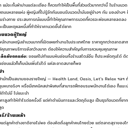
้า แม้จะกั้นผ้าม่านแต่ละเตียง ก็ควรทำให้เป็นพื้นที่ส่วนตัวมากกว่านี้ ในร้านนวด
มถนนหลายแห่ง ผู้หญิงที่ไม่รู้จักกันนอนรับนวดน้ำมันอยู่ข้างๆ กัน มองข้างๆ ก
ห็นร่างกาย ประสบการณ์แบบนี้ทำให้คุณภาพการนวดที่ควรจะผ่อนคลายลดลง
ะเป็นเหตุผลหนึ่งที่ทำให้ราคานวดขึ้นได้ยาก
้านนวดผู้ใหญ่
ีพนักงานหญิงจำนวนมากที่เปิดเผยทำงานในประเทศไทย ราคาถูกกว่าตลาดสา
่คุณภาพบริการยังกว้างมาก ต้องให้ความสำคัญกับการควบคุมคุณภาพ
คล็ดลับตกแต่ง:
ขอแค่ไม่ทำแบบหินอ่อนทั้งร้านสไตล์จีน ก็ประหยัดทุนได้ ติ
นอ่อนแล้วก็เก็บเงินเพิ่มไม่ได้ แค่สะอาดสบายก็พอ
ปา
ปามักเป็นสนามของรายใหญ่ — Health Land, Oasis, Let's Relax ฯลฯ ถ
ทุนหนาจริงๆ หรือมีเทคนิคสปาพิเศษที่สามารถฝึกอบรมพนักงานได้เอง ก็แนะ
่ถ้าไม่มี ไม่แนะนำ
คาสูงทำให้กำไรต่อครั้งดี แต่ค่าดำเนินการและวัตถุดิบสูง เป็นธุรกิจนวดที่ยาก
สุด
าร์/ร้านเหล้า
บแต่ลูกค้าต่างชาติอาจไม่พอ ต้องคิดถึงลูกค้าคนไทยด้วย แต่ตลาดสุราของไ