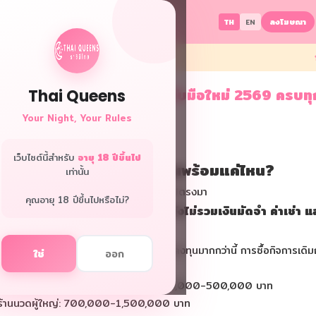
ลงโฆษณา
TH
EN
ับ
ู่มือเปิดร้านนวด สปา บาร์ ฉบับมือใหม่ 2569 ครบทุ
Thai Queens
ั้นตอน
Your Night, Your Rules
26.04.02 · 384 views
เว็บไซต์นี้สำหรับ
อายุ 18 ปีขึ้นไป
ั้นที่ 1: ประเมินตัวเอง — คุณพร้อมแค่ไหน?
เท่านั้น
่งแรกที่ต้องทำคือประเมินตัวเองอย่างตรงไปตรงมา
คุณอายุ 18 ปีขึ้นไปหรือไม่?
งินทุน (เฉพาะค่าก่อสร้าง/ตกแต่ง ยังไม่รวมเงินมัดจำ ค่าเช่า แ
งินสำรอง)
วเลขด้านล่างเป็นกรณีเปิดใหม่ ไม่แนะนำให้ลงทุนมากกว่านี้ การซื้อกิจการเดิมถ
ใช่
ออก
ดีๆ อาจถูกกว่า
 ร้านนวดทั่วไปขนาดเล็ก (3-5 เตียง): 200,000-500,000 บาท
 ร้านนวดผู้ใหญ่: 700,000-1,500,000 บาท