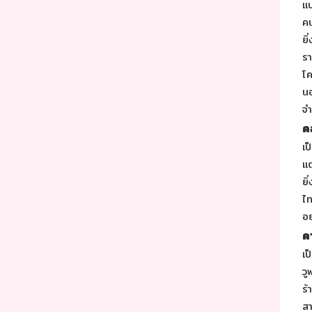
แป
คน
ยิ
รา
โค
นอ
จำ
ค
เป
แต
ยิ
ไท
อย
ค
เป
วู
ร้
สา