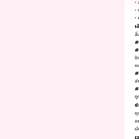
•
•
•
เ
สิ
#
# 
ปิ
ห
#
ล่
# 
ถู
ป
ทุ
อย
เง
เ