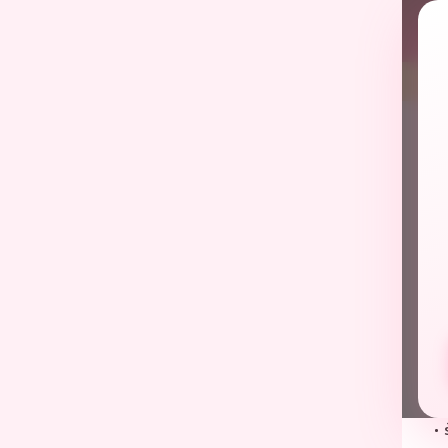
← กล
ค
ข
20
ข
สิ
เ
เ
ตั
ทำ
•
•