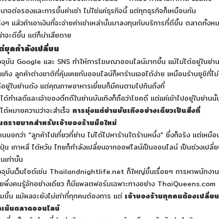
นาจต่อรองและการขึ้นค่าเช่า ไม่ใช่แค่ธุรกิจนี้ แต่ทุกธุรกิจก็เหมือนกัน
ิงๆ แล้วถ้าเอาเงินที่จะจ่ายค่าเช่าเหล่านั้นมาลงทุนกับบริการที่ดีขึ้น ตลาดทั้งห
น่าจะดีขึ้น แต่ก็น่าเสียดาย
ต่ยุคกำลังเปลี่ยน
จจุบัน Google และ SNS ทำให้การโฆษณาออนไลน์มากขึ้น แม้ไม่ได้อยู่ในย่า
นเทิง ลูกค้าต่างชาติที่คุ้นเคยกับออนไลน์ก็หาร้านเจอได้ง่าย เหมือนร้านซูชิที่ไม่
้อยู่ในย่านดัง แต่คุณภาพอาหารเยี่ยมก็มีคนตามไปกินถึงที่
าได้ทำเลดีและเจ้าของตึกดีในย่านบันเทิงก็ถือว่าโชคดี แต่แค่เข้าไปอยู่ในย่านนั้
่ได้หมายความว่าจะสำเร็จ
การมุ่งแต่ย่านบันเทิงอย่างเดียวเป็นสิ่งที่
ันตรายมากสำหรับเจ้าของร้านมือใหม่
คนบอกว่า "ลูกค้าไปเที่ยวที่ย่าน ไม่ได้ไปหาร้านใดร้านหนึ่ง" ซึ่งก็จริง แต่เหมือ
่ปุ่น เกาหลี ไต้หวัน ไทยก็กำลังเปลี่ยนจากออฟไลน์เป็นออนไลน์ เป็นช่วงเปลี่
านเท่านั้น
จจุบันเว็บไซต์เช่น
Thailandnightlife.net
ก็ใหญ่ขึ้นเรื่อยๆ การหาพนักงานท
ยพึ่งคนรู้จักอย่างเดียว ก็มีแพลตฟอร์มเฉพาะทางอย่าง
ThaiQueens.com
ิ่มขึ้น แม้ผลจะยังไม่เท่าที่ทุกคนต้องการ แต่
เจ้าของร้านทุกคนต้องเปลี่ยน
าเน้นตลาดออนไลน์