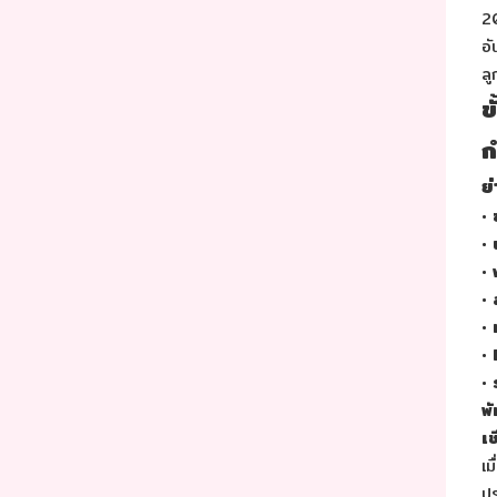
20
อั
ลู
ข
ก
ย
•
•
•
•
•
•
•
พั
เช
เม
ปร