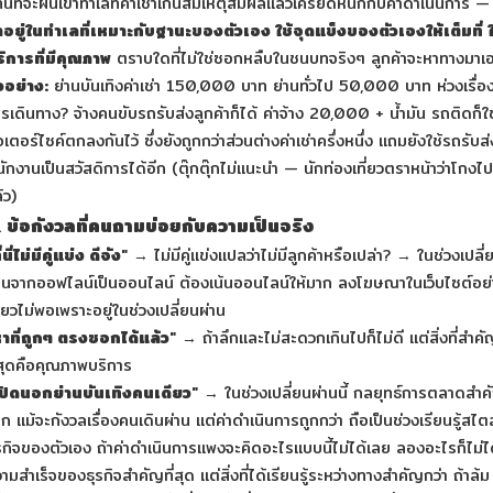
นที่จะฝืนเข้าทำเลที่ค่าเช่าเกินสมเหตุสมผลแล้วเครียดหนักกับค่าดำเนินการ —
าอยู่ในทำเลที่เหมาะกับฐานะของตัวเอง ใช้จุดแข็งของตัวเองให้เต็มที่ ใ
ิการที่มีคุณภาพ
ตราบใดที่ไม่ใช่ซอกหลืบในชนบทจริงๆ ลูกค้าจะหาทางมาเ
วอย่าง:
ย่านบันเทิงค่าเช่า 150,000 บาท ย่านทั่วไป 50,000 บาท ห่วงเรื่อ
รเดินทาง? จ้างคนขับรถรับส่งลูกค้าก็ได้ ค่าจ้าง 20,000 + น้ำมัน รถติดก็ใช
เตอร์ไซค์ตกลงกันไว้ ซึ่งยังถูกกว่าส่วนต่างค่าเช่าครึ่งหนึ่ง แถมยังใช้รถรับส่
ักงานเป็นสวัสดิการได้อีก (ตุ๊กตุ๊กไม่แนะนำ — นักท่องเที่ยวตราหน้าว่าโกงไป
้ว)
️ ข้อกังวลที่คนถามบ่อยกับความเป็นจริง
ี่นี่ไม่มีคู่แข่ง ดีจัง"
→ ไม่มีคู่แข่งแปลว่าไม่มีลูกค้าหรือเปล่า? → ในช่วงเปลี่
านจากออฟไลน์เป็นออนไลน์ ต้องเน้นออนไลน์ให้มาก ลงโฆษณาในเว็บไซต์อย่
ียวไม่พอเพราะอยู่ในช่วงเปลี่ยนผ่าน
าที่ถูกๆ ตรงซอกได้แล้ว"
→ ถ้าลึกและไม่สะดวกเกินไปก็ไม่ดี แต่สิ่งที่สำคั
่สุดคือคุณภาพบริการ
เปิดนอกย่านบันเทิงคนเดียว"
→ ในช่วงเปลี่ยนผ่านนี้ กลยุทธ์การตลาดสำค
ก แม้จะกังวลเรื่องคนเดินผ่าน แต่ค่าดำเนินการถูกกว่า ถือเป็นช่วงเรียนรู้สไตล
รกิจของตัวเอง ถ้าค่าดำเนินการแพงจะคิดอะไรแบบนี้ไม่ได้เลย ลองอะไรก็ไม่ไ
ามสำเร็จของธุรกิจสำคัญที่สุด แต่สิ่งที่ได้เรียนรู้ระหว่างทางสำคัญกว่า ถ้าล้ม