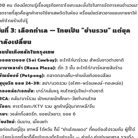
0 คน ต้องมีความรู้เรื่องธุรกิจคาราโอเกะและมั่นใจในการจัดการคนจำนวนม
นตรายที่สุดคือลูกค้าอาจใช้ยาเสพติดในห้อง หรือแม้แต่สาวอาจแอบขายยาให้
กค้าโดยร้านไม่รู้
ั้นที่ 3: เลือกทำเล — ไทยเป็น "ย่านรวม" แต่ยุค
ำลังเปลี่ยน
่านบันเทิงหลักในกรุงเทพ
ซอยคาวบอย (Soi Cowboy):
อะโกโก้บาร์รวม สำหรับชาวต่างชาติ
นานาพลาซ่า (Nana Plaza):
ตึก 3 ชั้น อะโกโก้/บาร์หลายสิบร้าน
พัฒน์พงษ์ (Patpong):
ตลาดกลางคืน+ย่านบันเทิงของสีลม
สุขุมวิท ซอย 24-39:
สปา/นวดรวม (อโศก-พร้อมพงษ์-ทองหล่อ)
ทองหล่อ/เอกมัย:
บาร์/คลับหรู คนไทยรุ่นใหม่+ต่างชาติ
RCA:
คลับ/บาร์รวม เป้าหมายนักศึกษา-วัยทำงานไทย
รัชดา:
คาราโอเกะ/KTV รวม ลูกค้าญี่ปุ่น/เกาหลี/จีน
ทยา:
วอล์กกิ้งสตรีท, ซอยบัวเขาว, ซอย 6
ียงใหม่:
นิมมาน, เมืองเก่า
ื่อก่อนในญี่ปุ่น เกาหลี ไต้หวัน ก็มี "ย่านโคมแดง" ที่คนต้องไปรวมกัน ผู้ที่ได้
ะโยชน์มากที่สุดก็คือเจ้าของตึกในย่านนั้น — ค่าเซ้ง ค่าเช่ามหาศาล รวมถึง