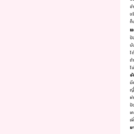
อำ
จร
ก็
แ
ปั
บั
ได
ถ้
ไม
อ
มี
ญี
ผ่
ปั
เค
เพ
ม