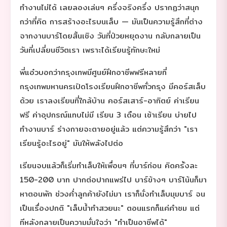
ทำงานไม่ได้ เลยลองเล่นๆ ครึ่งจริงครึ่ง ปรากฏว่าสนุก
กว่าที่คิด การสร้างอะไรบนเล็บ — มันเป็นความรู้สึกที่ต่าง
จากงานบาร์โดยสิ้นเชิง วันที่ป่วยหยุดงาน กลับกลายเป็น
วันที่เปลี่ยนชีวิตเรา เพราะได้เรียนรู้ทักษะใหม่
พี่แอ๋วบอกว่ากรุงเทพมีศูนย์ฝึกอาชีพฟรีหลายที่
กรุงเทพมหานครเปิดโรงเรียนฝึกอาชีพทั่วกรุง มีคอร์สเล็บ
ด้วย เราลงเรียนที่ใกล้บ้าน คอร์สเสาร์-อาทิตย์ ค่าเรียน
ฟรี ค่าอุปกรณ์แทบไม่มี เรียน 3 เดือน เช้าเรียน บ่ายไป
ทำงานบาร์ ร่างกายจะตายอยู่แล้ว แต่ความรู้สึกว่า "เรา
เรียนรู้อะไรอยู่" มันให้พลังไปต่อ
เรียนจบแล้วก็เริ่มทำเล็บให้เพื่อนๆ ที่บาร์ก่อน คิดครั้งละ
150-200 บาท ปากต่อปากแพร่ไป บาร์ข้างๆ บาร์โน้นก็มา
หาตอนพัก ช่วงค่ำลูกค้ายังไม่มา เราก็นั่งทำเล็บมุมบาร์ จน
เป็นเรื่องปกติ "เล็บน้ำทำสวยนะ" ตอนแรกก็แค่คำชม แต่
ทีหลังกลายเป็นความมั่นใจว่า "ทำเป็นอาชีพได้"