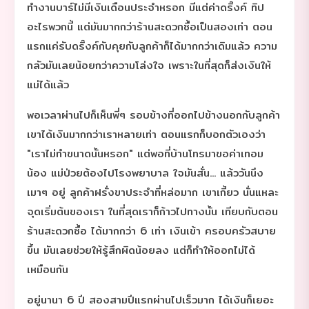
ทำงานบาร์ไม่มีเงินเดือนประจำหรอก มีแต่ค่าดริ๊งค์ ทิป
อะไรพวกนี้ แต่มันมากกว่าร้านสะดวกซื้อเป็นสองเท่า ตอน
แรกแค่รับดริ๊งค์กับคุยกับลูกค้าก็ได้มากกว่าเดิมแล้ว ความ
กลัวมันเลยน้อยกว่าความโล่งใจ เพราะในที่สุดก็ส่งเงินให้
แม่ได้แล้ว
พอเวลาผ่านไปก็เห็นพี่ๆ รอบข้างที่ออกไปข้างนอกกับลูกค้า
เขาได้เงินมากกว่าเราหลายเท่า ตอนแรกก็บอกตัวเองว่า
"เราไม่ทำขนาดนั้นหรอก" แต่พอที่บ้านโทรมาขอค่าเทอม
น้อง แม่ป่วยต้องไปโรงพยาบาล ใจมันสั่น... แล้ววันนึง
เมาๆ อยู่ ลูกค้าฝรั่งขาประจำที่หล่อมาก เขาเกี้ยว นั่นแหละ
จุดเริ่มต้นของเรา ในที่สุดเราก็ก้าวไปทางนั้น เทียบกับตอน
ร้านสะดวกซื้อ ได้มากกว่า 6 เท่า เงินเข้า ครอบครัวสบาย
ขึ้น มันเลยช่วยให้รู้สึกผิดน้อยลง แต่ก็ทำให้ออกไม่ได้
เหมือนกัน
อยู่นานา 6 ปี สองสามปีแรกผ่านไปเร็วมาก ได้เงินก็เยอะ