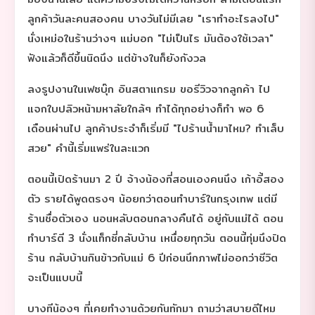
ลูกค้าวันละคนสองคน บางวันไม่มีเลย "เราทำอะไรลงไป"
นั่งเหม่อในร้านว่างๆ แม่บอก "ไม่เป็นไร มันต้องใช้เวลา"
ฟังแล้วก็ดีขึ้นนิดนึง แต่ข้างในก็ยังกังวล
ลงรูปงานในเฟซบุ๊ก อินสตาแกรม ขอรีวิวจากลูกค้า ไป
แจกใบปลิวหน้ามหาลัยใกล้ๆ ทำได้ทุกอย่างก็ทำ พอ 6
เดือนผ่านไป ลูกค้าประจำก็เริ่มมี "ไปร้านน้ำมาไหม? ทำเล็บ
สวย" คำนี้เริ่มแพร่ในละแวก
ตอนนี้เปิดร้านมา 2 ปี จ้างน้องที่สอนเองคนนึง เก้าอี้สอง
ตัว รายได้พูดตรงๆ น้อยกว่าตอนทำบาร์ในกรุงเทพ แต่มี
ร้านชื่อตัวเอง นอนหลับตอนกลางคืนได้ อยู่กับแม่ได้ ตอน
ทำบาร์ตี 3 นั่งแท็กซี่กลับบ้าน เหนื่อยทุกวัน ตอนนี้ทุ่มนึงปิด
ร้าน กลับบ้านกินข้าวกับแม่ 6 ปีก่อนนึกภาพไม่ออกว่าชีวิต
จะเป็นแบบนี้
บางทีน้องๆ ที่เคยทำงานด้วยกันทักมา ถามว่าสบายดีไหม