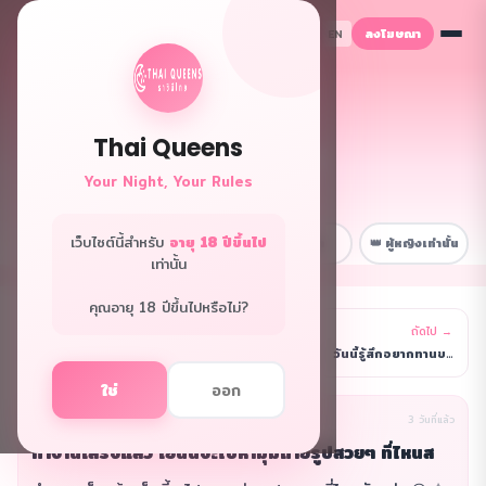
ลงโฆษณา
TH
EN
Thai Queens
👑 ฟอรั่มควีนส์
Your Night, Your Rules
พื้นที่ลับเฉพาะพี่ๆ
เว็บไซต์นี้สำหรับ
อายุ 18 ปีขึ้นไป
📋 หน้าหลัก
💼 เรื่องงาน
😂 สนุกๆ
👑 ผู้หญิงเท่านั้น
เท่านั้น
คุณอายุ 18 ปีขึ้นไปหรือไม่?
← ก่อนหน้า
ถัดไป →
รายการ
วันนี้ทำงานเหนื่อยมาก 😅 แต่ก็มีลูกค้าใจดีเลี้ยงข้า
วันนี้รู้สึกอยากทานขนมหวานมากๆ 🍰 แต่ดึกแล้ว ถ้าไม่
ใช่
ออก
นิรนาม(ผู้เขียน)
เรื่องงาน
3 วันที่แล้ว
ทำงานเสร็จแล้ว เย็นนี้จะไปหามุมถ่ายรูปสวยๆ ที่ไหนส