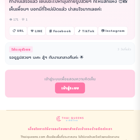
ทำงานเสร็จแล้ว เย็นนี้จะไปหามุมถ่ายรูปสวยๆ ที่ไหนสักแห่ง 😍📸
เห็นเพื่อนๆ บอกมีที่ใหม่เปิดแล้ว น่าสนใจมากเลยค่ะ
👁 171 · 💬 1
📋 URL
📷 Instagram
💚 LINE
📘 Facebook
🎵 TikTok
ไม่ระบุตัวตน
3 วันที่แล้ว
รอดูรูปสวยๆ นะคะ สู้ๆ กับงานกลางคืนค่ะ 🌟
เข้าสู่ระบบเพื่อแสดงความคิดเห็น
เข้าสู่ระบบ
เงื่อนไขการใช้งาน
ลงโฆษณา
สำหรับเจ้าของร้าน
ติดต่อเรา
Thaiqueens.com เป็นเพียงพื้นที่ประกาศงาน ไม่ใช่นายจ้างหรือตัวแทนจัดหางาน