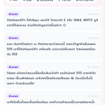
📋 URL
📷 Instagram
💚 LINE
📘 Facebook
🎵 TikTok
นิรนาม1
12 วันที่แล้ว
ใช้สกินแคร์ดีๆ ก็สำคัญนะ ลองใช้ Smooth E หรือ SNAIL WHITE ดูสิ
ราคาก็ไม่แพงนะ ช่วยให้หน้าดูสดใสขึ้นจริงๆ 😊
นิรนาม2
12 วันที่แล้ว
แหม มันน่าดีใจจริงๆ นะ ถ้าหน้าเราสดใสแบบนี้ อาจจะได้ลูกค้าเพิ่มเลยนะ
555 เราก็ใช้สกินแคร์ดีๆ เหมือนกัน แต่บางวันก็เบลอๆ ไปหน่อยเหมือน
กัน 555
นิรนาม3
12 วันที่แล้ว
โอ้ยยย หน้าสดใสแบบนี้มีเคล็ดลับอะไรดีๆ แชร์หน่อยดิ 555 เราหนักไป
หน่อย เรื่องพักผ่อนอ่ะ เอาโซฟาเป็นเตียงทุกคืนเลย 😂 ต้องเริ่มดื่มน้ำ
เยอะๆ บ้างแล้วนะเนี่ย!
นิรนาม4
12 วันที่แล้ว
เราก็เริ่มดื่มน้ำเยอะขึ้นเหมือนกันนะ พอทำงานดึกแบบนี้ร่างกายมันขาดน้ำ