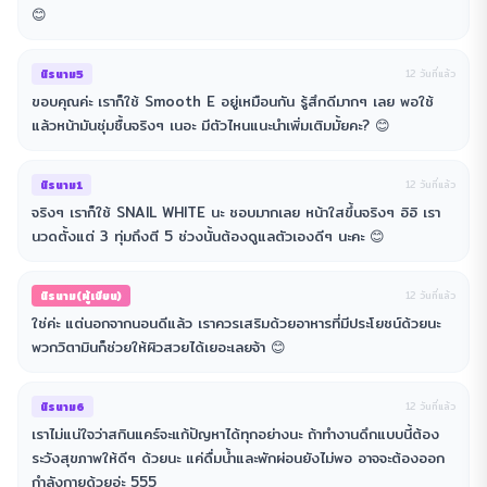
😊
นิรนาม5
12 วันที่แล้ว
ขอบคุณค่ะ เราก็ใช้ Smooth E อยู่เหมือนกัน รู้สึกดีมากๆ เลย พอใช้
แล้วหน้ามันชุ่มชื้นจริงๆ เนอะ มีตัวไหนแนะนำเพิ่มเติมมั้ยคะ? 😊
นิรนาม1
12 วันที่แล้ว
จริงๆ เราก็ใช้ SNAIL WHITE นะ ชอบมากเลย หน้าใสขึ้นจริงๆ อิอิ เรา
นวดตั้งแต่ 3 ทุ่มถึงตี 5 ช่วงนั้นต้องดูแลตัวเองดีๆ นะคะ 😊
นิรนาม(ผู้เขียน)
12 วันที่แล้ว
ใช่ค่ะ แต่นอกจากนอนดีแล้ว เราควรเสริมด้วยอาหารที่มีประโยชน์ด้วยนะ
พวกวิตามินก็ช่วยให้ผิวสวยได้เยอะเลยจ้า 😊
นิรนาม6
12 วันที่แล้ว
เราไม่แน่ใจว่าสกินแคร์จะแก้ปัญหาได้ทุกอย่างนะ ถ้าทำงานดึกแบบนี้ต้อง
ระวังสุขภาพให้ดีๆ ด้วยนะ แค่ดื่มน้ำและพักผ่อนยังไม่พอ อาจจะต้องออก
กำลังกายด้วยอ่ะ 555