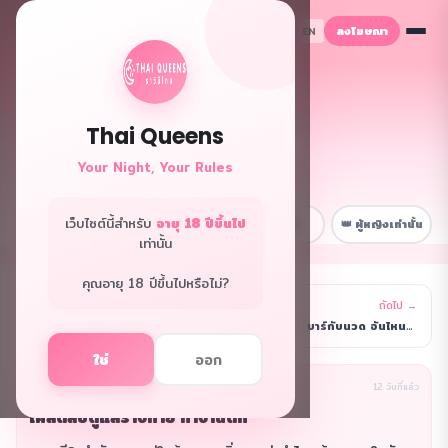
ลงโฆษณา
TH
EN
Thai Queens
👑 ฟอรั่มควีนส์
Your Night, Your Rules
พื้นที่ลับเฉพาะพี่ๆ
เว็บไซต์นี้สำหรับ
อายุ 18 ปีขึ้นไป
📋 หน้าหลัก
💼 เรื่องงาน
😂 สนุกๆ
👑 ผู้หญิงเท่านั้น
เท่านั้น
คุณอายุ 18 ปีขึ้นไปหรือไม่?
← ก่อนหน้า
ถัดไป →
รายการ
ลค.ขอเบอร์ ให้ดีป่าว
บาร์กับนวด อันไหนดีกว่า?
ใช่
ออก
นิรนาม(ผู้เขียน)
เรื่องงาน
12 วันที่แล้ว
เคล็ดลับดูแลร่างกาย ทำงานดึก