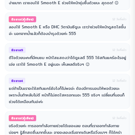
ง่ายมาก เราชอบใช้ Smooth E ช่วยให้หน้าชุ่มชื้นด้วยนะ สุดดด! 😊
นิรนาม(ผู้เขียน)
12 วันที่แล้ว
ลองใช้ Smooth E หรือ DHC วิตามินซีดูนะ เราว่าช่วยให้หน้าดูสดใสขึ้น
อ่ะ นอกจากน้ำแล้วก็ต้องบำรุงด้วยค่ะ 555
นิรนาม5
12 วันที่แล้ว
ดีใจด้วยนะคะที่มีคนชม หน้าใสแสดงว่าได้ดูแลดี 555 ใช้สกินแคร์อะไรอยู่
เอ่ย เราใช้ Smooth E อยู่เนอะ เห็นผลดีจริงๆ 😉
นิรนาม4
12 วันที่แล้ว
แต่ถ้าเป็นเราจะใช้สกินแคร์ยังไงก็ไม่พออ่ะ ต้องมีการนอนให้พอด้วยนะ
เพราะงั้นถ้าหลับไม่ดี หน้าก็ไม่สดใสหรอกเนอะ 555 จริงๆ เปลี่ยนที่นอนก็
ช่วยได้เหมือนกันอ่ะค่ะ
นิรนาม(ผู้เขียน)
12 วันที่แล้ว
จริงด้วยค่ะ การออกกำลังกายช่วยได้เยอะเลย ตอนที่เราออกกำลังกาย
บ่อยๆ รู้สึกสดชื่นมากขึ้นนะ อาจจะลองเริ่มจากเดินหรือวิ่งเบาๆ ก็ได้คร่า