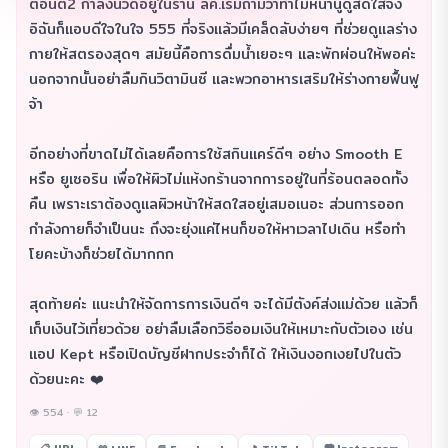
ตอนตี2 กำลังนวดอยู่ในร้าน ลค.เริ่มถามว่าทำไมหน้านูดูสดใสจัง
อิฉันก็แอบดีใจในใจ 555 ที่จริงแล้วมีเคล็ดลับง่ายๆ ที่ช่วยดูแลร่าง
กายให้สตรองสุดๆ สมัยนี้คือการดื่มน้ำเยอะๆ และพักผ่อนให้พอค่ะ
นอกจากนั้นอย่าลืมกินวิตามินซี และพวกอาหารเสริมให้ร่างกายฟื้นฟู
จ้า
อีกอย่างที่ขาดไม่ได้เลยคือการใช้สกินแคร์ดีๆ อย่าง Smooth E
หรือ ยูเซอริน เพื่อให้ผิวไม่แห้งกร้านจากการอยู่ในที่ร้อนตลอดทั้ง
คืน เพราะเราต้องดูแลผิวหน้าให้สดใสอยู่เสมอเนอะ ส่วนการออก
กำลังกายก็จำเป็นนะ ถึงจะยุ่งแค่ไหนก็ขอให้หาเวลาไปเดิน หรือทำ
โยคะบ้างก็ช่วยได้มากกก
สุดท้ายค่ะ แนะนำให้จัดการการเงินดีๆ จะได้มีตังค์ส่งแม่ด้วย แล้วก็
เก็บเงินไว้เที่ยวด้วย อย่าลืมเลือกวิธีออมเงินให้เหมาะกับตัวเอง เช่น
แอป Kept หรือเปิดบัญชีฝากประจำก็ได้ ให้เงินงอกเงยไปในตัว
ด้วยนะคะ ❤️
👁 554 · 💬 12