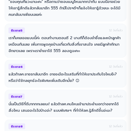
“ขอบคุณที่แวะมานะคะ” หรือถามว่าชอบเมนูไหนมากกว่ากัน แบบนี้อาจช่วย
ให้เขารู้สึกดีแล้วกลับมาอีก 555 ถ้ามีโปรฯดีๆก็แจ้งให้เขารู้ด้วยนะ จะได้มี
คนกลับมาเพียบเลยค่ะ
นิรนาม5
12 วันที่แล้ว
เราก็เคยเจอแบบนี้ค่ะ ตอนทำงานตอนตี 2 บางทีก็ต้องจำชื่อและหน้าลูกค้า
เหมือนกันเลย เพิ่มการพูดคุยบ้างเกี่ยวกับสิ่งที่เขาสนใจ เคยมีลูกค้าทักมา
อีกยาวเลย เพราะเราจำเขาได้ 555 ลองดูนะคะะ
นิรนาม6
12 วันที่แล้ว
แล้วถ้าลค.ขาจรกลับมาอีก อาจจะมีอะไรเสริมที่ทำให้เขาประทับใจไหมจ๊ะ?
หรือว่าใช้กลยุทธ์อะไรพิเศษเพิ่มเติมอีกมั้ย? 😊
นิรนาม7
12 วันที่แล้ว
นั่นเป็นวิธีที่ดีมากกกเลยนะ! แล้วถ้าลค.คนไหนเข้ามาประจำบอกว่าอยากได้
สิ่งไหน เสนออะไรไปบ้างอ่ะ? แบบพิเศษๆ ที่ทำให้ลค.รู้สึกดีขึ้นอ่ะนะ?
นิรนาม8
12 วันที่แล้ว