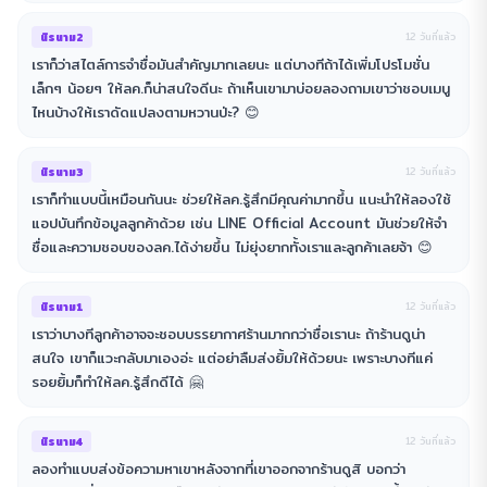
นิรนาม2
12 วันที่แล้ว
เราก็ว่าสไตล์การจำชื่อมันสำคัญมากเลยนะ แต่บางทีถ้าได้เพิ่มโปรโมชั่น
เล็กๆ น้อยๆ ให้ลค.ก็น่าสนใจดีนะ ถ้าเห็นเขามาบ่อยลองถามเขาว่าชอบเมนู
ไหนบ้างให้เราดัดแปลงตามหวานป่ะ? 😊
นิรนาม3
12 วันที่แล้ว
เราก็ทำแบบนี้เหมือนกันนะ ช่วยให้ลค.รู้สึกมีคุณค่ามากขึ้น แนะนำให้ลองใช้
แอปบันทึกข้อมูลลูกค้าด้วย เช่น LINE Official Account มันช่วยให้จำ
ชื่อและความชอบของลค.ได้ง่ายขึ้น ไม่ยุ่งยากทั้งเราและลูกค้าเลยจ้า 😊
นิรนาม1
12 วันที่แล้ว
เราว่าบางทีลูกค้าอาจจะชอบบรรยากาศร้านมากกว่าชื่อเรานะ ถ้าร้านดูน่า
สนใจ เขาก็แวะกลับมาเองอ่ะ แต่อย่าลืมส่งยิ้มให้ด้วยนะ เพราะบางทีแค่
รอยยิ้มก็ทำให้ลค.รู้สึกดีได้ 🤗
นิรนาม4
12 วันที่แล้ว
ลองทำแบบส่งข้อความหาเขาหลังจากที่เขาออกจากร้านดูสิ บอกว่า