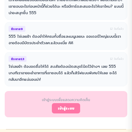
เขาชอบอะไรก่อนหน้านี้ก็ช่วยได้นะ หรือมีการ์ดสะสมอะไรให้เขาไหม? แบบนี้
น่าจะสนุกขึ้น 555
นิรนาม9
12 วันที่แล้ว
555 ใช่เลยจ้า ต้องจำให้ครบทั้งชื่อและเมนูเลยนะ ออเดอร์ใหญ่แบบนี้เรา
อาจต้องมีบัตรประจำตัวลค.แล้วนะเนี่ย คิคิ
นิรนาม13
12 วันที่แล้ว
ใช่เลยจ้า ต้องจดชื่อให้ได้ สงสัยต้องเปิดสมุดโน๊ตไว้ข้างๆ เลย 555
บางทีเราอาจจะจำอาหารที่เขาชอบได้ แล้วก็เสิร์ฟแบบพิเศษให้เลย จะได้
กลับมาอีกแน่นอนน่า!
เข้าสู่ระบบเพื่อแสดงความคิดเห็น
เข้าสู่ระบบ