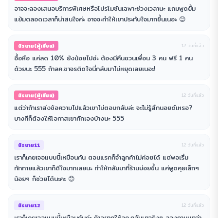
อาจจะลองเสนอบริการพิเศษหรือโปรโมชันเฉพาะช่วงเวลานะ แถมพูดยิ้ม
แย้มตลอดเวลาก็น่าสนใจค่ะ อาจจะทำให้เขาประทับใจมากขึ้นเนอะ 😊
นิรนาม(ผู้เขียน)
12 วันที่แล้ว
อื้อหือ แค่ลด 10% ยังน้อยไปอ่ะ ต้องมีคืนชวนเพื่อน 3 คน ฟรี 1 คน
ด้วยนะ 555 ถ้าลค.ขาจรติดใจนี่กลับมาไม่หยุดเลยเนอะ!
นิรนาม(ผู้เขียน)
12 วันที่แล้ว
แต่ว่าถ้าเราส่งข้อความไปแล้วเขาไม่ตอบกลับล่ะ จะไม่รู้สึกนอยด์เหรอ?
บางทีก็ต้องให้โอกาสเขาทักเองบ้างนะ 555
นิรนาม11
12 วันที่แล้ว
เราก็เคยเจอแบบนี้เหมือนกัน ตอนแรกก็จำลูกค้าไม่ค่อยได้ แต่พอเริ่ม
ทักทายแล้วเขาก็ดีใจมากเลยนะ ทำให้กลับมาที่ร้านบ่อยขึ้น แค่พูดคุยเล็กๆ
น้อยๆ ก็ช่วยได้นะคะ 😊
นิรนาม12
12 วันที่แล้ว
เราก็เคยเจอแบบนี้เหมือนกันค่ะ ถ้าอยากให้ลค.กลับมาจริงๆ ลองถามเขาว่า