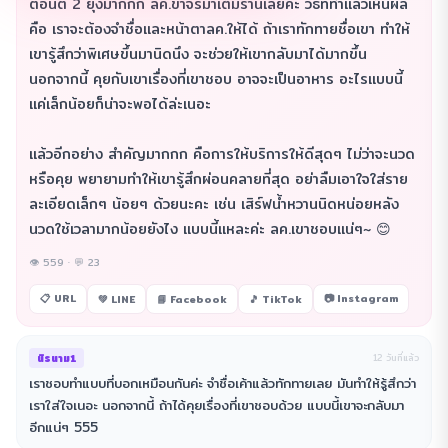
ตอนตี 2 ยุ่งมากกก ลค.ขาจรมาเต็มร้านเลยค่ะ วิธีที่ทำแล้วเห็นผล
คือ เราจะต้องจำชื่อและหน้าตาลค.ให้ได้ ถ้าเราทักทายชื่อเขา ทำให้
เขารู้สึกว่าพิเศษขึ้นมานิดนึง จะช่วยให้เขากลับมาได้มากขึ้น
นอกจากนี้ คุยกับเขาเรื่องที่เขาชอบ อาจจะเป็นอาหาร อะไรแบบนี้
แค่เล็กน้อยก็น่าจะพอได้ล่ะเนอะ
แล้วอีกอย่าง สำคัญมากกก คือการให้บริการให้ดีสุดๆ ไม่ว่าจะนวด
หรือคุย พยายามทำให้เขารู้สึกผ่อนคลายที่สุด อย่าลืมเอาใจใส่ราย
ละเอียดเล็กๆ น้อยๆ ด้วยนะคะ เช่น เสิร์ฟน้ำหวานนิดหน่อยหลัง
นวดใช้เวลามากน้อยยังไง แบบนี้แหละค่ะ ลค.เขาชอบแน่ๆ~ 😊
👁 559 · 💬 23
📋 URL
📷 Instagram
💚 LINE
📘 Facebook
🎵 TikTok
นิรนาม1
12 วันที่แล้ว
เราชอบทำแบบที่บอกเหมือนกันค่ะ จำชื่อเค้าแล้วทักทายเลย มันทำให้รู้สึกว่า
เราใส่ใจเนอะ นอกจากนี้ ถ้าได้คุยเรื่องที่เขาชอบด้วย แบบนี้เขาจะกลับมา
อีกแน่ๆ 555