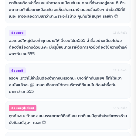
เราก็เคยต้องจำชื่อและหน้าตาลค.เหมือนกันนะ ตอนที่ทำงานอยู่ซอย 6 ก็จะ
พยายามทักชื่อเขาเหมือนกัน จะเห็นว่าลค.มาร้านบ่อยขึ้นจริงๆ น่าเป็นวิธีที่ดี
เนอะ อาจจะลองถามเขาว่ามาเพราะอะไรบ้าง คุยกันให้สนุกๆ เลยจ้า 😊
นิรนาม9
12 วันที่แล้ว
ออเดอร์ใหญ่ต้องทำทุกอย่างให้ วิ่งวนไปมา555 จำชื่ออย่างเดียวไม่พอ
ต้องจำเรื่องกินด้วยนะคะ มึงรู้มั้ยขนาดเราผุ้จัดการคิวยังต้องใช้ความจำแค่
พอๆกันเลย555
นิรนาม5
12 วันที่แล้ว
จริงๆ เราว่าไม่จำเป็นต้องจำทุกคนหรอกนะ บางทีทักกันเฉยๆ ก็ทำให้เขา
สนใจแล้วอ่ะ 🤗 บางคนก็อยากได้การบริการที่ดีแบบไม่ต้องจำชื่อกัน
มากกว่านะ 555
นิรนาม(ผู้เขียน)
12 วันที่แล้ว
ถูกต้องนะ ถ้าลค.ชอบบรรยากาศก็คือดีเลย เราก็เคยมีลูกค้าประจำเพราะร้าน
นั่งชิลล์ดีสุดๆ เนอะ 😊