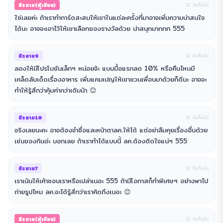
นิรนาม(ผู้เขียน)
12 วันที่แล้ว
ใช่เลยค่ะ ถ้าเราทำการ์ดสะสมให้เขาในแต่ละครั้งที่มาอาจเพิ่มความน่าสนใจ
ได้นะ อาจจะเอาไว้ให้เขาเลือกของรางวัลด้วย น่าสนุกมากกก 555
นิรนาม9
12 วันที่แล้ว
ลองให้มีโปรโมชันเล็กๆ หน่อยจ้ะ แบบมื้อแรกลด 10% หรือคืนไหนมี
เคล็ดลับเด็ดเรื่องอาหาร เพิ่มแคมเปญให้เขาชวนเพื่อนมาด้วยก็ดีนะ อาจจะ
ทำให้รู้สึกว่าคุ้มค่ากว่าเดิมน้า 😊
นิรนาม10
12 วันที่แล้ว
จริงเลยนะคะ อาจต้องจำชื่อและหน้าตาลค.ให้ได้ แต่อย่าลืมคุยเรื่องอื่นด้วย
เช่นของกินอ่ะ บอกเลย ถ้าเราทำได้แบบนี้ ลค.ต้องติดใจแน่ๆ 555
นิรนาม7
12 วันที่แล้ว
เราเน้นให้เค้าชอบเราหรือเปล่าเนอะ 555 ถ้ามีโอกาสก็ทำพิเศษๆ อย่างพาไป
ถ่ายรูปไหม ลค.จะได้รู้สึกว่าเราคิดถึงเนอะ 😊
นิรนาม(ผู้เขียน)
12 วันที่แล้ว