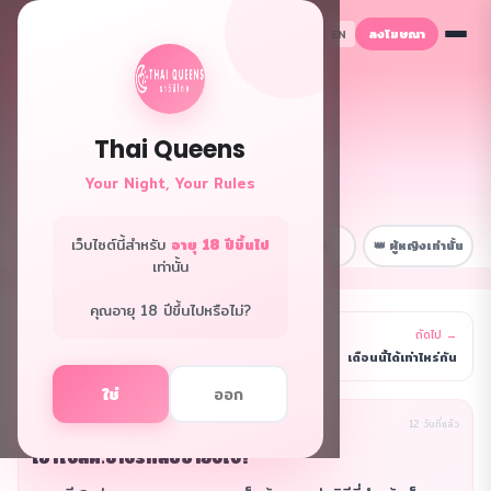
ลงโฆษณา
TH
EN
Thai Queens
👑 ฟอรั่มควีนส์
Your Night, Your Rules
พื้นที่ลับเฉพาะพี่ๆ
เว็บไซต์นี้สำหรับ
อายุ 18 ปีขึ้นไป
📋 หน้าหลัก
💼 เรื่องงาน
😂 สนุกๆ
👑 ผู้หญิงเท่านั้น
เท่านั้น
คุณอายุ 18 ปีขึ้นไปหรือไม่?
← ก่อนหน้า
ถัดไป →
รายการ
เข้าวันแรกเตรียมตัวยังไง
เดือนนี้ได้เท่าไหร่กัน
ใช่
ออก
นิรนาม(ผู้เขียน)
เรื่องงาน
12 วันที่แล้ว
เอาใจลค.ขาจรกลับซ้ำยังไง?