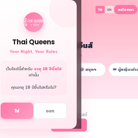
ลงโฆษณา
TH
EN
Thai Queens
👑 ฟอรั่มควีนส์
Your Night, Your Rules
พื้นที่ลับเฉพาะพี่ๆ
เว็บไซต์นี้สำหรับ
อายุ 18 ปีขึ้นไป
📋 หน้าหลัก
💼 เรื่องงาน
😂 สนุกๆ
👑 ผู้หญิงเท่าน
เท่านั้น
ยนกระทู้ใหม่
คุณอายุ 18 ปีขึ้นไปหรือไม่?
ใช่
ออก
เข้าสู่ระบบเพื่อโพสต์
เข้าสู่ระบบ