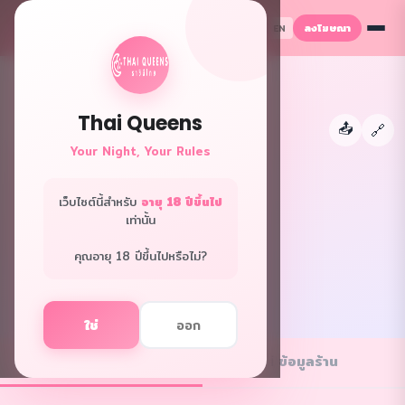
ลงโฆษณา
TH
EN
Thai Queens
📤
←
🔗
Your Night, Your Rules
เว็บไซต์นี้สำหรับ
อายุ 18 ปีขึ้นไป
เท่านั้น
Funky Spa
กรุงเทพ · นวดพิเศษ
คุณอายุ 18 ปีขึ้นไปหรือไม่?
f
L
ใช่
ออก
💼 ตำแหน่งงาน
ℹ️ ข้อมูลร้าน
1