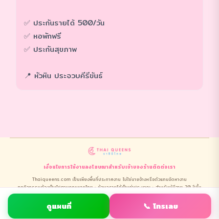
✅ ประกันรายได้ 500/วัน
✅ หอพักฟรี
✅ ประกันสุขภาพ
📍 หัวหิน ประจวบคีรีขันธ์
เงื่อนไขการใช้งาน
ลงโฆษณา
สำหรับเจ้าของร้าน
ติดต่อเรา
Thaiqueens.com เป็นเพียงพื้นที่ประกาศงาน ไม่ใช่นายจ้างหรือตัวแทนจัดหางาน
ทุกกิจกรรมต้องเป็นไปตามกฎหมายไทย · ข้อมูลรายได้เป็นค่าประมาณ · สำหรับผู้มีอายุ 20 ปีขึ้น
ไปเท่านั้น
การใช้งานถือว่ายอมรับ
ข้อกำหนดและคำปฏิเสธความรับผิดชอบ
ทั้งหมด
ดูแผนที่
📞 โทรเลย
© 2026 ThaiQueens.com · All Rights Reserved.