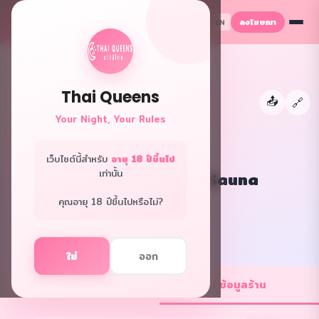
ลงโฆษณา
TH
EN
Thai Queens
📤
←
🔗
Your Night, Your Rules
เว็บไซต์นี้สำหรับ
อายุ 18 ปีขึ้นไป
เท่านั้น
Sazanka Spa and Sauna
กรุงเทพ · นวดพิเศษ
คุณอายุ 18 ปีขึ้นไปหรือไม่?
f
L
ใช่
ออก
💼 ตำแหน่งงาน
ℹ️ ข้อมูลร้าน
1