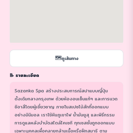
🗺️
ดูเส้นทาง
📝 รายละเอียด
Sazanka Spa สร้างประสบการณ์สปาแบบญี่ปุ่น
ดั้งเดิมกลางกรุงเทพ ด้วยห้องอนเซ็นแท้ๆ และการนวด
ชิอาสึโดยผู้เชี่ยวชาญ ภายในสเปซไม้สักที่ออกแบบ
อย่างมินิมอล เราใช้หินภูเขาไฟ น้ำมันยูสุ และพิธีกรรม
การดูแลหลังบำบัดสไตล์ไคเซกิ ทุกเซสชั่นถูกออกแบบ
เฉพาะบุคคลเพื่อคลายกล้ามเนื้อหรือฝึกสมาธิ ตาม