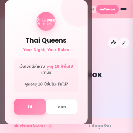
ลงโฆษณา
TH
EN
Thai Queens
📤
←
🔗
Your Night, Your Rules
เว็บไซต์นี้สำหรับ
อายุ 18 ปีขึ้นไป
เท่านั้น
THE SENSE BANGKOK
กรุงเทพ · นวดพิเศษ
คุณอายุ 18 ปีขึ้นไปหรือไม่?
f
L
ใช่
ออก
✓ ร้านยืนยัน
💼 ตำแหน่งงาน
ℹ️ ข้อมูลร้าน
1