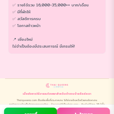
✅ รายได้รวม 16,000-35,000++ บาท/เดือน
✅ มีที่พักให้
✅ สวัสดิการครบ
✅ โอกาสก้าวหน้า
📍 เชียงใหม่
ไม่จำเป็นต้องมีประสบการณ์ มีเทรนให้!
เงื่อนไขการใช้งาน
ลงโฆษณา
สำหรับเจ้าของร้าน
ติดต่อเรา
Thaiqueens.com เป็นเพียงพื้นที่ประกาศงาน ไม่ใช่นายจ้างหรือตัวแทนจัดหางาน
ทุกกิจกรรมต้องเป็นไปตามกฎหมายไทย · ข้อมูลรายได้เป็นค่าประมาณ · สำหรับผู้มีอายุ 20 ปีขึ้น
ไปเท่านั้น
การใช้งานถือว่ายอมรับ
ข้อกำหนดและคำปฏิเสธความรับผิดชอบ
ทั้งหมด