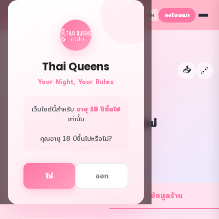
ลงโฆษณา
TH
EN
Thai Queens
📤
←
🔗
Your Night, Your Rules
เว็บไซต์นี้สำหรับ
อายุ 18 ปีขึ้นไป
เท่านั้น
Zira Spa เชียงใหม่
ภูเก็ต · สปา
คุณอายุ 18 ปีขึ้นไปหรือไม่?
f
L
ใช่
ออก
💼 ตำแหน่งงาน
ℹ️ ข้อมูลร้าน
1