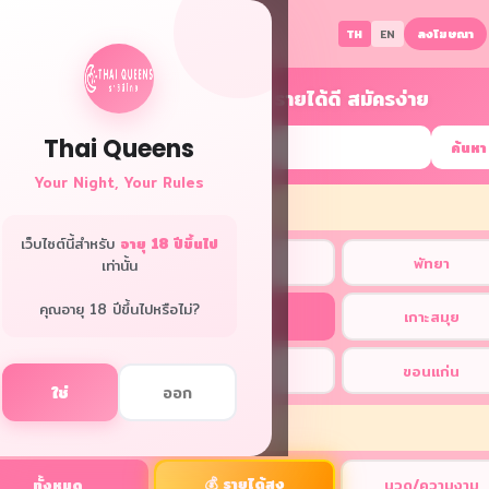
ลงโฆษณา
TH
EN
หางานกลางคืน เชียงใหม่ รายได้ดี สมัครง่าย
Thai Queens
ค้นหา
Your Night, Your Rules
พื้นที่
เว็บไซต์นี้สำหรับ
อายุ 18 ปีขึ้นไป
ทุกพื้นที่
กรุงเทพ
พัทยา
เท่านั้น
คุณอายุ 18 ปีขึ้นไปหรือไม่?
ภูเก็ต
เชียงใหม่
เกาะสมุย
หัวหิน
โคราช
ขอนแก่น
ใช่
ออก
อกหมวดหมู่
💰 รายได้สูง
ทั้งหมด
นวด/ความงาม