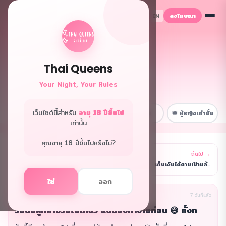
ลงโฆษณา
TH
EN
Thai Queens
👑 ฟอรั่มควีนส์
Your Night, Your Rules
พื้นที่ลับเฉพาะพี่ๆ
เว็บไซต์นี้สำหรับ
อายุ 18 ปีขึ้นไป
📋 หน้าหลัก
💼 เรื่องงาน
😂 สนุกๆ
👑 ผู้หญิงเท่านั้น
เท่านั้น
คุณอายุ 18 ปีขึ้นไปหรือไม่?
← ก่อนหน้า
ถัดไป →
รายการ
เดือนนี้รายได้ดีมาก ทำสถิติใหม่ ดีใจจนอยากร้องไห้
เก็บเงินได้ตามเป้าแล้วค่ะ 🎉 ตอนนี้มีเงินออมจากงานก
ใช่
ออก
นิรนาม(ผู้เขียน)
เรื่องฮา
7 วันที่แล้ว
วันนี้มีลูกค้าชวนไปเที่ยว แต่ต้องทำงานก่อน 😅 ทั้งท