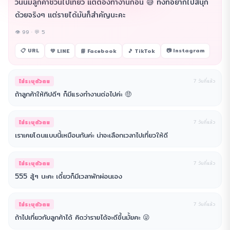
วันนี้มีลูกค้าชวนไปเที่ยว แต่ต้องทำงานก่อน 😅 ทั้งที่อยากไปสนุก
ด้วยจริงๆ แต่รายได้มันก็สำคัญนะคะ
👁 99 · 💬 5
📋 URL
📷 Instagram
💚 LINE
📘 Facebook
🎵 TikTok
ไม่ระบุตัวตน
7 วันที่แล้ว
ถ้าลูกค้าให้ทิปดีๆ ก็มีแรงทำงานต่อไปค่ะ 🤑
ไม่ระบุตัวตน
7 วันที่แล้ว
เราเคยโดนแบบนี้เหมือนกันค่ะ น่าจะเลือกเวลาไปเที่ยวให้ดี
ไม่ระบุตัวตน
7 วันที่แล้ว
555 สู้ๆ นะคะ เดี๋ยวก็มีเวลาพักผ่อนเอง
ไม่ระบุตัวตน
7 วันที่แล้ว
ถ้าไปเที่ยวกับลูกค้าได้ คิดว่ารายได้จะดีขึ้นมั้ยคะ 😜