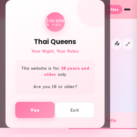
Advertise
TH
EN
Thai Queens
📤
←
🔗
👑
Your Night, Your Rules
This website is for
18 years and
Luxe Massage
older
only
Bangkok
Are you 18 or older?
f
L
Yes
Exit
💼 Job Openings
ℹ️ Shop Info
1