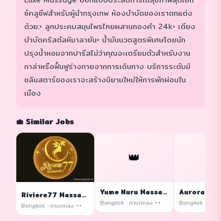
ซ์คลูซีฟสำหรับผู้นำกรุงเทพ ห้องบำบัดของเราตกแต่ง
ด้วย:• ลูกประคบสมุนไพรไทยผสานทองคำ 24k• เตียง
บำบัดคริสตัลหิมาลายัน• น้ำมันนวดสูตรพิเศษโดยนัก
ปรุงน้ำหอมจากปารีสไม่ว่าคุณจะเตรียมตัวสำหรับงาน
กาล่าหรือฟื้นฟูร่างกายจากการเดินทาง บริการระดับมิ
ชลินสตาร์ของเราจะสร้างนิยามใหม่ให้การพักผ่อนใน
เมือง
💼 Similar Jobs
👑
👑
Yume Nuru Massage
Riviere77 Massage
Bangkok · ตามตกลง ++
Bangkok · ตามตกลง ++