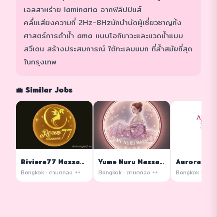
เจลสาหร่าย laminaria จากฟิลิปปินส์
คลื่นเสียงความถี่ 2Hz-8Hzนักบำบัดผู้เชี่ยวชาญทั้ง
ศาสตร์การดำน้ำ ama แบบโอกินาวะและนวดน้ำแบบ
สวีเดน สร้างประสบการณ์ ใต้ทะเลบนบก ที่ล้ำสมัยที่สุด
ในกรุงเทพ
💼 Similar Jobs
Riviere77 Massage
Yume Nuru Massage
Bangkok · ตามตกลง ++
Bangkok · ตามตกลง ++