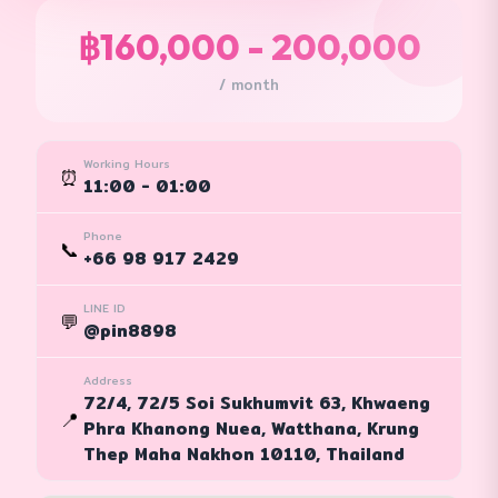
฿160,000 - 200,000
/ month
Working Hours
⏰
11:00 - 01:00
Phone
📞
+66 98 917 2429
LINE ID
💬
@pin8898
Address
72/4, 72/5 Soi Sukhumvit 63, Khwaeng
📍
Phra Khanong Nuea, Watthana, Krung
Thep Maha Nakhon 10110, Thailand