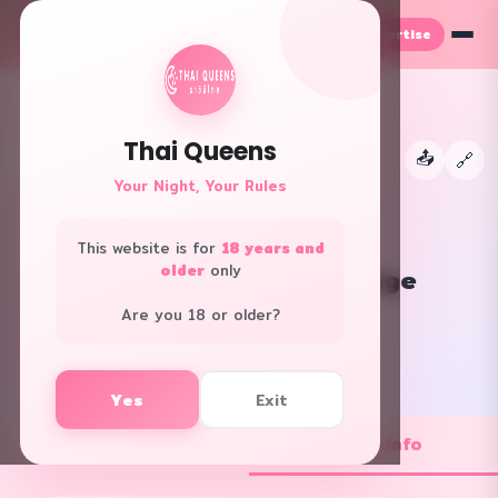
Advertise
TH
EN
Thai Queens
📤
←
🔗
Your Night, Your Rules
This website is for
18 years and
older
only
Waterbomb Nuru Massage
Bangkok · Special massage
Are you 18 or older?
f
L
Yes
Exit
💼 Job Openings
ℹ️ Shop Info
1