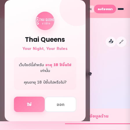
ลงโฆษณา
TH
EN
Thai Queens
📤
←
🔗
Your Night, Your Rules
เว็บไซต์นี้สำหรับ
อายุ 18 ปีขึ้นไป
เท่านั้น
Addict Massage
กรุงเทพ · นวดพิเศษ
คุณอายุ 18 ปีขึ้นไปหรือไม่?
f
L
ใช่
ออก
💼 ตำแหน่งงาน
ℹ️ ข้อมูลร้าน
1