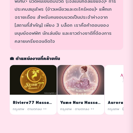
พิเศษ:• นวดหินเย็นดับปวด (เจลเมนทอลแช่แข็ง)• การ
ประคบสมุนไพร (ข้าวเหนียวและตะไคร้หอม)• แพ็กเก
จรายเดือน สำหรับคนชอบนวดเป็นประจำห่างจาก
[สถานที่สำคัญ] เพียง 3 บล็อก เราคือคำตอบของ
มนุษย์ออฟฟิศ นักเล่นยิม และชาวต่างชาติที่ต้องการ
คลายเครียดจนติดใจ
💼 ตำแหน่งงานที่คล้ายกัน
Riviere77 Massage
Yume Nuru Massage
กรุงเทพ · ตามตกลง ++
กรุงเทพ · ตามตกลง ++