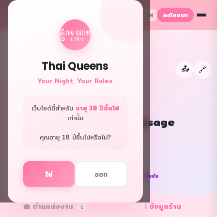
ลงโฆษณา
TH
EN
Thai Queens
📤
←
🔗
Your Night, Your Rules
เว็บไซต์นี้สำหรับ
อายุ 18 ปีขึ้นไป
เท่านั้น
Barbie18 nuru massage
กรุงเทพ · นวดพิเศษ
คุณอายุ 18 ปีขึ้นไปหรือไม่?
f
L
ใช่
ออก
⭐ แนะนำ
✅ ยืนยันแล้ว
✓ ร้านยืนยัน
💼 ตำแหน่งงาน
ℹ️ ข้อมูลร้าน
1