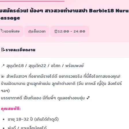
ับสมัครด่วน! น้องๆ สาวสวยทำงานสปา Barbie18 Nuru
assage
🏷️
👜
⏰
นวดพิเศษ
เต็มเวลา
12:00 - 24:00
📝
รายละเอียดงาน
📍 สุขุมวิท18 / สุขุมวิท22 / อโศก / พร้อมพงษ์
💫 สำหรับสาวๆ ที่อยากมีรายได้ดี อยากรวยจริง ที่นี่คือโอกาสของคุณ!
ร้านเปิดมานาน ฐานลูกค้าแน่น ลูกค้าต่างชาติ (จีน เกาหลี ญี่ปุ่น สิงคโปร์
ฯลฯ)
บรรยากาศดี เป็นกันเอง มีทีมพี่ๆ ดูแลอย่างอบอุ่น 💕
คุณสมบัติ:
อายุ 18–32 ปี (เกินได้ถ้าดูดี)
หุ่นดี / อวบเล็กน้อยได้