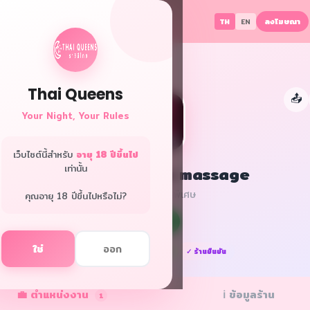
ลงโฆษณา
TH
EN
Thai Queens
📤
Your Night, Your Rules
เว็บไซต์นี้สำหรับ
อายุ 18 ปีขึ้นไป
เท่านั้น
Barbie18 nuru massage
กรุงเทพ · นวดพิเศษ
คุณอายุ 18 ปีขึ้นไปหรือไม่?
f
L
ใช่
ออก
⭐ แนะนำ
✅ ยืนยันแล้ว
✓ ร้านยืนยัน
💼 ตำแหน่งงาน
ℹ️ ข้อมูลร้าน
1