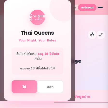
ลงโฆษณา
TH
EN
Thai Queens
📤
←
🔗
Your Night, Your Rules
เว็บไซต์นี้สำหรับ
อายุ 18 ปีขึ้นไป
เท่านั้น
Cube Nuru Massage
กรุงเทพ · นวดพิเศษ
คุณอายุ 18 ปีขึ้นไปหรือไม่?
f
L
ใช่
ออก
💼 ตำแหน่งงาน
ℹ️ ข้อมูลร้าน
1