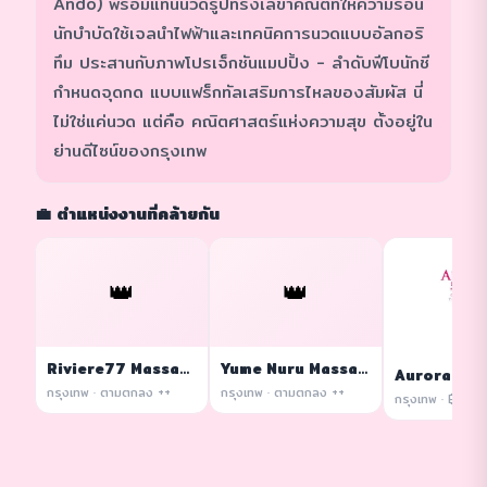
Ando) พร้อมแท่นนวดรูปทรงเลขาคณิตที่ให้ความร้อน
นักบำบัดใช้เจลนำไฟฟ้าและเทคนิคการนวดแบบอัลกอริ
ทึม ประสานกับภาพโปรเจ็กชันแมปปิ้ง - ลำดับฟีโบนักชี
กำหนดจุดกด แบบแฟร็กทัลเสริมการไหลของสัมผัส นี่
ไม่ใช่แค่นวด แต่คือ คณิตศาสตร์แห่งความสุข ตั้งอยู่ใน
ย่านดีไซน์ของกรุงเทพ
💼 ตำแหน่งงานที่คล้ายกัน
👑
👑
Riviere77 Massage
Yume Nuru Massage
กรุงเทพ · ตามตกลง ++
กรุงเทพ · ตามตกลง ++