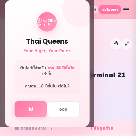
ลงโฆษณา
TH
EN
Thai Queens
📤
←
🔗
👑
Your Night, Your Rules
เว็บไซต์นี้สำหรับ
อายุ 18 ปีขึ้นไป
Let's Relax Spa สาขา Terminal 21
เท่านั้น
พัทยา
คุณอายุ 18 ปีขึ้นไปหรือไม่?
กรุงเทพ · คลับ/ผับ
f
L
ใช่
ออก
💼 ตำแหน่งงาน
ℹ️ ข้อมูลร้าน
1