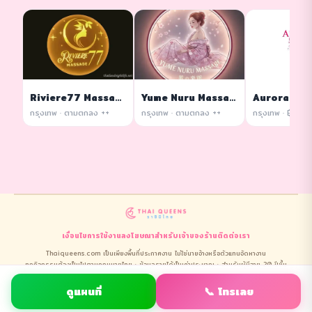
Riviere77 Massage
Yume Nuru Massage
กรุงเทพ · ตามตกลง ++
กรุงเทพ · ตามตกลง ++
เงื่อนไขการใช้งาน
ลงโฆษณา
สำหรับเจ้าของร้าน
ติดต่อเรา
Thaiqueens.com เป็นเพียงพื้นที่ประกาศงาน ไม่ใช่นายจ้างหรือตัวแทนจัดหางาน
ทุกกิจกรรมต้องเป็นไปตามกฎหมายไทย · ข้อมูลรายได้เป็นค่าประมาณ · สำหรับผู้มีอายุ 20 ปีขึ้น
ไปเท่านั้น
การใช้งานถือว่ายอมรับ
ข้อกำหนดและคำปฏิเสธความรับผิดชอบ
ทั้งหมด
ดูแผนที่
📞 โทรเลย
© 2026 ThaiQueens.com · All Rights Reserved.