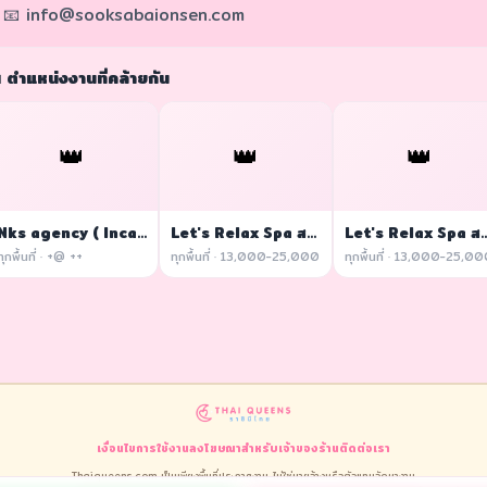
📧 info@sooksabaionsen.com
 ตำแหน่งงานที่คล้ายกัน
👑
👑
👑
Nks agency ( Incall / Outcall )
Let's Relax Spa สาขาสยามสแควร์วัน
Let's Relax Spa สาขาเซ
ทุกพื้นที่ · +@ ++
ทุกพื้นที่ · 13,000-25,000
ทุกพื้นที่ · 13,000-25,0
เงื่อนไขการใช้งาน
ลงโฆษณา
สำหรับเจ้าของร้าน
ติดต่อเรา
Thaiqueens.com เป็นเพียงพื้นที่ประกาศงาน ไม่ใช่นายจ้างหรือตัวแทนจัดหางาน