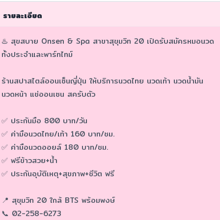
 รายละเอียด
♨️ สุขสบาย Onsen & Spa สาขาสุขุมวิท 20 เปิดรับสมัครหมอนวด
ทั้งประจำและพาร์ทไทม์
ร้านสปาสไตล์ออนเซ็นญี่ปุ่น ให้บริการนวดไทย นวดเท้า นวดน้ำมัน
นวดหน้า แช่ออนเซน สครับตัว
✅ ประกันมือ 800 บาท/วัน
✅ ค่ามือนวดไทย/เท้า 160 บาท/ชม.
✅ ค่ามือนวดออยล์ 180 บาท/ชม.
✅ ฟรีข้าวสวย+น้ำ
✅ ประกันอุบัติเหตุ+สุขภาพ+ชีวิต ฟรี
📍 สุขุมวิท 20 ใกล้ BTS พร้อมพงษ์
📞 02-258-6273