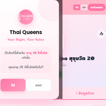
ลงโฆษณา
TH
EN
Thai Queens
📤
👑
Your Night, Your Rules
เว็บไซต์นี้สำหรับ
อายุ 18 ปีขึ้นไป
สุขสบาย Onsen & Spa สุขุมวิท 20
เท่านั้น
ทุกพื้นที่ · คลับ/ผับ
คุณอายุ 18 ปีขึ้นไปหรือไม่?
f
L
ใช่
ออก
💼 ตำแหน่งงาน
ℹ️ ข้อมูลร้าน
1