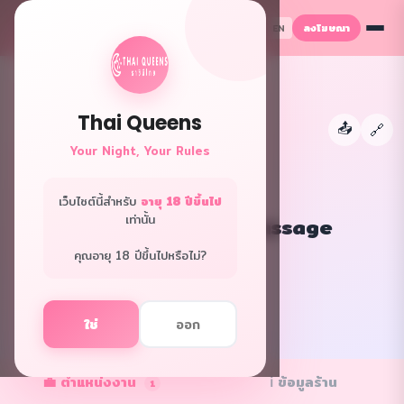
ลงโฆษณา
TH
EN
Thai Queens
📤
←
🔗
Your Night, Your Rules
เว็บไซต์นี้สำหรับ
อายุ 18 ปีขึ้นไป
เท่านั้น
The pixies nuru massage
กรุงเทพ · นวดพิเศษ
คุณอายุ 18 ปีขึ้นไปหรือไม่?
f
L
ใช่
ออก
✓ ร้านยืนยัน
💼 ตำแหน่งงาน
ℹ️ ข้อมูลร้าน
1