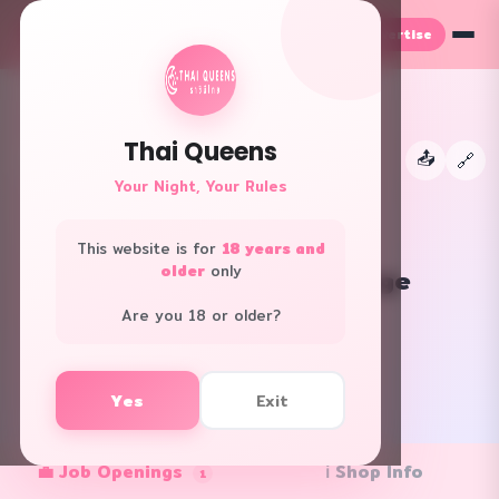
Advertise
TH
EN
Thai Queens
📤
←
🔗
Your Night, Your Rules
This website is for
18 years and
older
only
The pixies nuru massage
Bangkok · Special massage
Are you 18 or older?
f
L
Yes
Exit
✓ Verified
💼 Job Openings
ℹ️ Shop Info
1