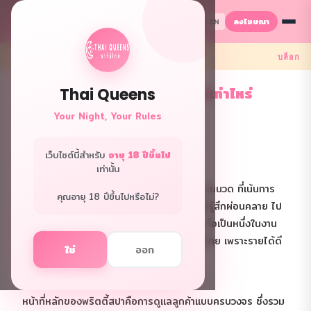
ลงโฆษณา
TH
EN
← กลับ
บล็อก
งานพริตตี้สปาคืออะไร? รายได้เท่าไหร่
Thai Queens
2569 ฉบับสมบูรณ์
Your Night, Your Rules
2026.04.02 · 393 views
เว็บไซต์นี้สำหรับ
อายุ 18 ปีขึ้นไป
งานพริตตี้สปาคืออะไร?
เท่านั้น
งานพริตตี้สปา คืองานบริการในร้านสปาและร้านนวด ที่เน้นการ
คุณอายุ 18 ปีขึ้นไปหรือไม่?
ดูแลลูกค้าอย่างใกล้ชิด ตั้งแต่ต้อนรับ ดูแลให้รู้สึกผ่อนคลาย ไป
จนถึงให้บริการนวดตามรูปแบบที่ร้านกำหนด ถือเป็นหนึ่งในงาน
กลางคืนที่ได้รับความนิยมมากที่สุดในประเทศไทย เพราะรายได้ดี
ใช่
ออก
และไม่จำเป็นต้องมีประสบการณ์มาก่อน
งานพริตตี้สปา ทำอะไรบ้าง?
หน้าที่หลักของพริตตี้สปาคือการดูแลลูกค้าแบบครบวงจร ซึ่งรวม