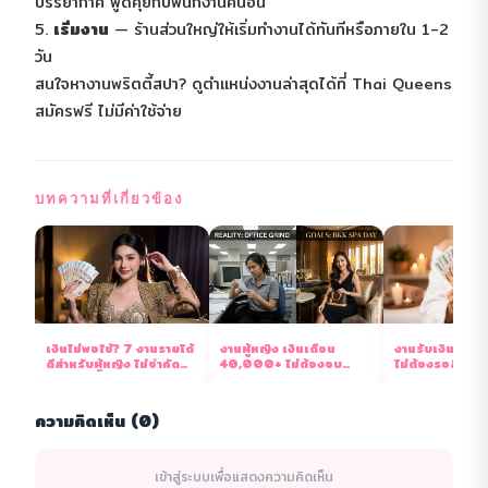
บรรยากาศ พูดคุยกับพนักงานคนอื่น
5.
เริ่มงาน
— ร้านส่วนใหญ่ให้เริ่มทำงานได้ทันทีหรือภายใน 1-2
วัน
สนใจหางานพริตตี้สปา? ดูตำแหน่งงานล่าสุดได้ที่
Thai Queens
สมัครฟรี ไม่มีค่าใช้จ่าย
บทความที่เกี่ยวข้อง
เงินไม่พอใช้? 7 งานรายได้
งานผู้หญิง เงินเดือน
งานรับเงินสดทุ
ดีสำหรับผู้หญิง ไม่จำกัด
40,000+ ไม่ต้องจบ
ไม่ต้องรอสิ้นเด
วุฒิ 2569
ปริญญา มีจริง 2569
จริงไม่โม้
ความคิดเห็น (0)
เข้าสู่ระบบเพื่อแสดงความคิดเห็น