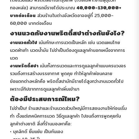
โดยรวมแล้ว พริตตี้สปาในกรุงเทพ (โดยเฉพาะย่านสุขุมวิท
ทองหล่อ) สามารถมีรายได้ประมาณ
40,000-130,000+
บาทต่อเดือน
ส่วนร้านในต่างจังหวัดอาจอยู่ที่ 25,000-
60,000 บาทต่อเดือน
งานนวดกับงานพริตตี้สปาต่างกันยังไง?
งานนวดทั่วไป
เน้นทักษะการนวดเป็นหลัก เช่น นวดแผนไทย
นวดฝ่าเท้า นวดน้ำมัน ไม่จำเป็นต้องดูแลลูกค้านอกเหนือจากการ
นวด
งานพริตตี้สปา
เน้นทั้งการนวดและการดูแลลูกค้าแบบครบวงจร
รวมถึงการสร้างบรรยากาศ พูดคุย ทำให้ลูกค้าผ่อนคลาย
ข้อแตกต่างหลักคือ พริตตี้สปามักมีรายได้สูงกว่างานนวดทั่วไป
เพราะมีทิปจากการดูแลลูกค้าเพิ่มเข้ามา
ต้องมีประสบการณ์ไหม?
ไม่จำเป็น! ร้านสปาและร้านนวดส่วนใหญ่มีการสอนงานให้ก่อนเริ่ม
ทำ ตั้งแต่เทคนิคการนวด วิธีดูแลลูกค้า ไปจนถึงการพูดคุยกับ
ลูกค้าต่างชาติ สิ่งที่ร้านมองหาคือ:
• บุคลิกดี ยิ้มแย้ม เป็นกันเอง