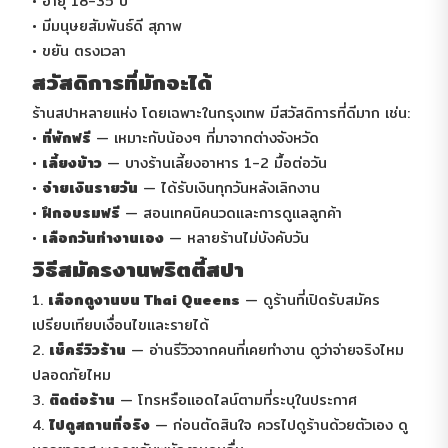
• อายุ 18-35 ปี
• มีมนุษยสัมพันธ์ดี สุภาพ
• ขยัน ตรงเวลา
สวัสดิการที่มักจะได้
ร้านสปาหลายแห่ง โดยเฉพาะในกรุงเทพ มีสวัสดิการที่ดีมาก เช่น:
•
ที่พักฟรี
— เหมาะกับน้องๆ ที่มาจากต่างจังหวัด
•
เลี้ยงข้าว
— บางร้านเลี้ยงอาหาร 1-2 มื้อต่อวัน
•
จ่ายเงินรายวัน
— ได้รับเงินทุกวันหลังเลิกงาน
•
ฝึกอบรมฟรี
— สอนเทคนิคนวดและการดูแลลูกค้า
•
เลือกวันทำงานเอง
— หลายร้านไม่บังคับวัน
วิธีสมัครงานพริตตี้สปา
1.
เลือกดูงานบน Thai Queens
— ดูร้านที่เปิดรับสมัคร
เปรียบเทียบเงื่อนไขและรายได้
2.
เช็ครีวิวร้าน
— อ่านรีวิวจากคนที่เคยทำงาน ดูว่าจ่ายจริงไหม
ปลอดภัยไหม
3.
ติดต่อร้าน
— โทรหรือแอดไลน์ตามที่ระบุในประกาศ
4.
ไปดูสถานที่จริง
— ก่อนตัดสินใจ ควรไปดูร้านด้วยตัวเอง ดู