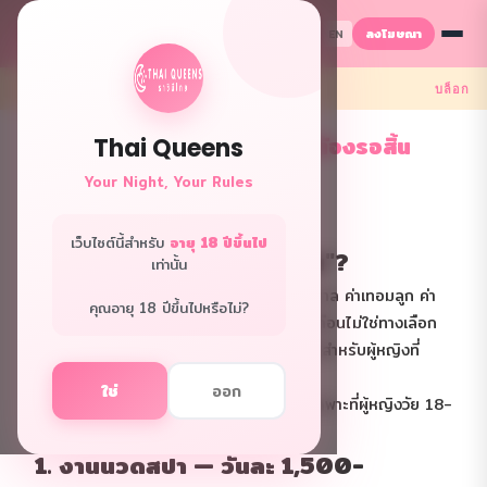
ลงโฆษณา
TH
EN
← กลับ
บล็อก
งานรับเงินสดทุกวัน 2569 ไม่ต้องรอสิ้น
Thai Queens
เดือน รวมจริงไม่โม้
Your Night, Your Rules
2026.04.02 · 454 views
เว็บไซต์นี้สำหรับ
อายุ 18 ปีขึ้นไป
ทำไมต้อง "งานรับเงินรายวัน"?
เท่านั้น
เมื่อมีเรื่องเร่งด่วนที่ต้องใช้เงิน ค่ารักษาพยาบาล ค่าเทอมลูก ค่า
คุณอายุ 18 ปีขึ้นไปหรือไม่?
เช่าห้องที่ใกล้ถึงกำหนด การรอเงินเดือนสิ้นเดือนไม่ใช่ทางเลือก
งานที่จ่ายเงินสดทุกวันจึงเป็นทางออกที่ดีที่สุดสำหรับผู้หญิงที่
ต้องการเงินด่วน
ใช่
ออก
บทความนี้รวมงานที่จ่ายเงินสดรายวันจริงๆ เฉพาะที่ผู้หญิงวัย 18-
35 ทำได้ พร้อมบอกข้อดีข้อเสียตามตรง
1. งานนวดสปา — วันละ 1,500-