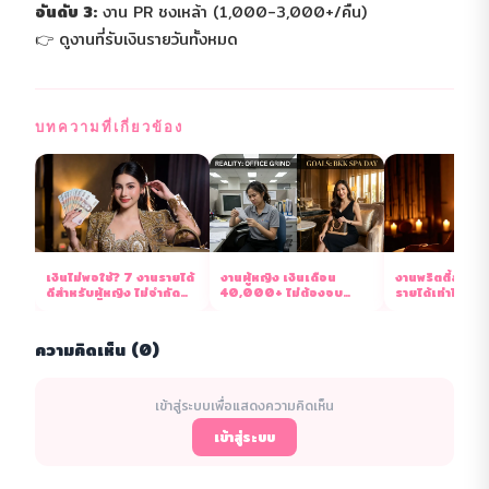
อันดับ 3:
งาน PR ชงเหล้า (1,000-3,000+/คืน)
👉
ดูงานที่รับเงินรายวันทั้งหมด
บทความที่เกี่ยวข้อง
เงินไม่พอใช้? 7 งานรายได้
งานผู้หญิง เงินเดือน
งานพริตตี้สปาคื
ดีสำหรับผู้หญิง ไม่จำกัด
40,000+ ไม่ต้องจบ
รายได้เท่าไหร่ 
วุฒิ 2569
ปริญญา มีจริง 2569
สมบูรณ์
ความคิดเห็น (0)
เข้าสู่ระบบเพื่อแสดงความคิดเห็น
เข้าสู่ระบบ