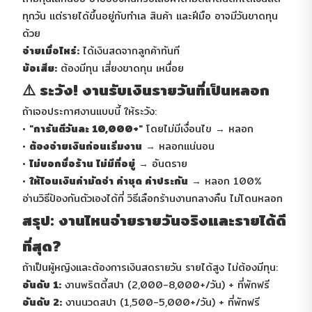
ทุกวัน แต่รายได้ขึ้นอยู่กับทำเล สินค้า และฝีมือ อาจมีวันขาดทุน
ด้วย
จ่ายเมื่อไหร่:
ได้เงินสดจากลูกค้าทันที
ข้อเสีย:
ต้องมีทุน เสี่ยงขาดทุน เหนื่อย
⚠️ ระวัง! งานรับเงินรายวันที่เป็นหลอก
ถ้าเจอประกาศงานแบบนี้ ให้ระวัง:
•
"การันตีวันละ 10,000+"
โดยไม่มีเงื่อนไข → หลอก
•
ต้องจ่ายเงินก่อนเริ่มงาน
→ หลอกแน่นอน
•
ไม่บอกชื่อร้าน ไม่มีที่อยู่
→ อันตราย
•
ให้โอนเงินค่ามัดจำ ค่าชุด ค่าประกัน
→ หลอก 100%
อ่านวิธีป้องกันตัวเองได้ที่
วิธีเลือกร้านงานกลางคืน ไม่โดนหลอก
สรุป: งานไหนจ่ายรายวันจริงและรายได้ดี
ที่สุด?
ถ้าเป็นผู้หญิงและต้องการเงินสดรายวัน รายได้สูง ไม่ต้องมีทุน:
อันดับ 1:
งานพริตตี้สปา (2,000-8,000+/วัน) + ที่พักฟรี
อันดับ 2:
งานนวดสปา (1,500-5,000+/วัน) + ที่พักฟรี