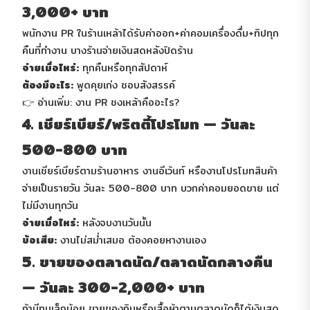
3,000+ บาท
พนักงาน PR ในร้านเหล้าได้รับค่าออก+ค่าคอมเครื่องดื่ม+ทิปทุก
คืนที่ทำงาน บางร้านจ่ายเงินสดหลังปิดร้าน
จ่ายเมื่อไหร่:
ทุกคืนหรือทุกสัปดาห์
ต้องมีอะไร:
พูดคุยเก่ง ชอบสังสรรค์
👉
อ่านเพิ่ม: งาน PR ชงเหล้าคืออะไร?
4. เชียร์เบียร์/พริตตี้โปรโมท — วันละ
500-800 บาท
งานเชียร์เบียร์ตามร้านอาหาร งานอีเว้นท์ หรืองานโปรโมทสินค้า
จ่ายเป็นรายวัน วันละ 500-800 บาท บวกค่าคอมยอดขาย แต่
ไม่มีงานทุกวัน
จ่ายเมื่อไหร่:
หลังจบงานวันนั้น
ข้อเสีย:
งานไม่สม่ำเสมอ ต้องคอยหางานเอง
5. ขายของตลาดนัด/ตลาดนัดกลางคืน
— วันละ 300-2,000+ บาท
ถ้ามีทุนเล็กน้อย ขายของกินหรือเสื้อผ้าตามตลาดนัดก็ได้เงินสด