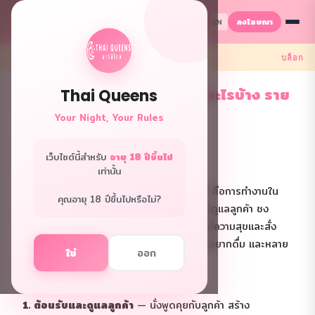
ลงโฆษณา
TH
EN
← กลับ
บล็อก
งานพีอาร์ชงเหล้าคืออะไร? ทำอะไรบ้าง ราย
Thai Queens
ได้ ข้อดีข้อเสีย
Your Night, Your Rules
2026.04.02 · 1,529 views
เว็บไซต์นี้สำหรับ
อายุ 18 ปีขึ้นไป
งานพีอาร์ชงเหล้าคืออะไร?
เท่านั้น
งานพีอาร์ชงเหล้า หรือที่เรียกกันว่า "งาน PR" คือการทำงานใน
คุณอายุ 18 ปีขึ้นไปหรือไม่?
ร้านเหล้า ผับ บาร์ หรือคลับ โดยหน้าที่หลักคือดูแลลูกค้า ชง
เครื่องดื่ม พูดคุยสร้างบรรยากาศ ทำให้ลูกค้ามีความสุขและสั่ง
เครื่องดื่มเพิ่ม งานนี้ไม่จำเป็นต้องดื่มเองถ้าไม่อยากดื่ม และหลาย
ใช่
ออก
ร้านมีนโยบายไม่บังคับดื่ม
หน้าที่ของพีอาร์ชงเหล้า
1. ต้อนรับและดูแลลูกค้า
— นั่งพูดคุยกับลูกค้า สร้าง