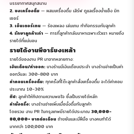
บรรยากาศสนุกสนาน
2. ชงเครื่องดื่ม
— ผสมเครื่องดื่ม เสิร์ฟ ดูแลเรื่องน้ำแข็ง มิก
เซอร์
3. เอ็นเตอร์เทน
— ร้องเพลง เล่นเกม ทำกิจกรรมกับลูกค้า
4. รักษาลูกค้าเก่า
— การที่ลูกค้ากลับมาหาเฉพาะตัวเรา หมายถึง
รายได้ที่แน่นอน
รายได้งานพีอาร์ชงเหล้า
รายได้ของงาน PR มาจากหลายทาง:
เงินเดือน/ค่าออก:
บางร้านมีเงินเดือนประจำ บางร้านจ่ายเป็นค่า
ออกวันละ 300-800 บาท
ค่าคอมเครื่องดื่ม:
ทุกครั้งที่โต๊ะลูกค้าสั่งเครื่องดื่ม จะได้ค่าคอม
ประมาณ 10-30%
ทิป:
ลูกค้าให้ทิปตามความพอใจ ซึ่งเป็นรายได้หลัก
ค่านั่งดริ๊ง:
บางร้านจ่ายเพิ่มเมื่อนั่งดื่มกับลูกค้า
โดยรวม งาน PR ในกรุงเทพมีรายได้ประมาณ
30,000-
80,000+ บาทต่อเดือน
ถ้าขยันและมีฝีมือ บางคนทำได้
มากกว่า 100,000 บาท