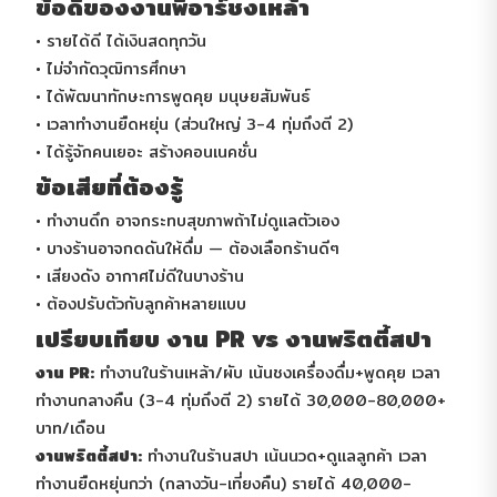
ข้อดีของงานพีอาร์ชงเหล้า
• รายได้ดี ได้เงินสดทุกวัน
• ไม่จำกัดวุฒิการศึกษา
• ได้พัฒนาทักษะการพูดคุย มนุษยสัมพันธ์
• เวลาทำงานยืดหยุ่น (ส่วนใหญ่ 3-4 ทุ่มถึงตี 2)
• ได้รู้จักคนเยอะ สร้างคอนเนคชั่น
ข้อเสียที่ต้องรู้
• ทำงานดึก อาจกระทบสุขภาพถ้าไม่ดูแลตัวเอง
• บางร้านอาจกดดันให้ดื่ม — ต้องเลือกร้านดีๆ
• เสียงดัง อากาศไม่ดีในบางร้าน
• ต้องปรับตัวกับลูกค้าหลายแบบ
เปรียบเทียบ งาน PR vs งานพริตตี้สปา
งาน PR:
ทำงานในร้านเหล้า/ผับ เน้นชงเครื่องดื่ม+พูดคุย เวลา
ทำงานกลางคืน (3-4 ทุ่มถึงตี 2) รายได้ 30,000-80,000+
บาท/เดือน
งานพริตตี้สปา:
ทำงานในร้านสปา เน้นนวด+ดูแลลูกค้า เวลา
ทำงานยืดหยุ่นกว่า (กลางวัน-เที่ยงคืน) รายได้ 40,000-