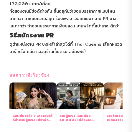
130,000+ บาท/เดือน
ทั้งสองงานมีข้อดีต่างกัน ขึ้นอยู่กับว่าชอบบรรยากาศแบบไหน
มากกว่า ถ้าชอบความสนุก ร้องเพลง เจอคนเยอะ งาน PR อาจ
เหมาะกว่า ถ้าชอบบรรยากาศเงียบสงบ งานพริตตี้สปาน่าจะดีกว่า
วิธีสมัครงาน PR
ดูตำแหน่งงาน PR ชงเหล้าล่าสุดได้ที่
Thai Queens
เลือกหมวด
บาร์ หรือ คลับ แล้วดูร้านที่เปิดรับ สมัครฟรี!
บทความที่เกี่ยวข้อง
เงินไม่พอใช้? 7 งานรายได้
งานผู้หญิง เงินเดือน
งานรับเงินสดทุ
ดีสำหรับผู้หญิง ไม่จำกัด
40,000+ ไม่ต้องจบ
ไม่ต้องรอสิ้นเด
วุฒิ 2569
ปริญญา มีจริง 2569
จริงไม่โม้