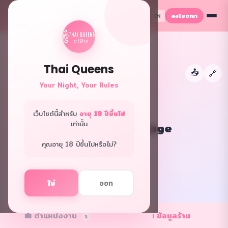
ลงโฆษณา
TH
EN
Thai Queens
📤
←
🔗
Your Night, Your Rules
เว็บไซต์นี้สำหรับ
อายุ 18 ปีขึ้นไป
เท่านั้น
Sena nuru massage
กรุงเทพ · นวดพิเศษ
คุณอายุ 18 ปีขึ้นไปหรือไม่?
f
L
ใช่
ออก
✓ ร้านยืนยัน
💼 ตำแหน่งงาน
ℹ️ ข้อมูลร้าน
1