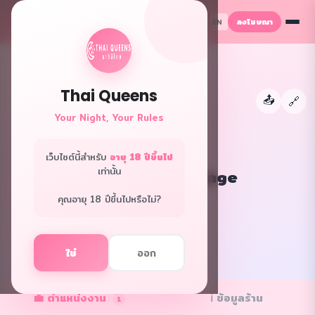
ลงโฆษณา
TH
EN
Thai Queens
📤
←
🔗
Your Night, Your Rules
เว็บไซต์นี้สำหรับ
อายุ 18 ปีขึ้นไป
เท่านั้น
Sena nuru massage
กรุงเทพ · นวดพิเศษ
คุณอายุ 18 ปีขึ้นไปหรือไม่?
f
L
ใช่
ออก
✓ ร้านยืนยัน
💼 ตำแหน่งงาน
ℹ️ ข้อมูลร้าน
1