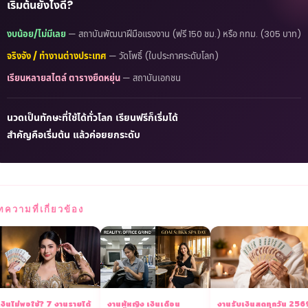
เริ่มต้นยังไงดี?
งบน้อย/ไม่มีเลย
— สถาบันพัฒนาฝีมือแรงงาน (ฟรี 150 ชม.) หรือ กทม. (305 บาท)
จริงจัง / ทำงานต่างประเทศ
— วัดโพธิ์ (ใบประกาศระดับโลก)
เรียนหลายสไตล์ ตารางยืดหยุ่น
— สถาบันเอกชน
นวดเป็นทักษะที่ใช้ได้ทั่วโลก เรียนฟรีก็เริ่มได้
สำคัญคือเริ่มต้น แล้วค่อยยกระดับ
ทความที่เกี่ยวข้อง
เงินไม่พอใช้? 7 งานรายได้
งานผู้หญิง เงินเดือน
งานรับเงินสดทุกวัน 256