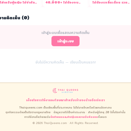
ดีสำหรับผู้หญิง ไม่จำกัด
40,000+ ไม่ต้องจบ
ไม่ต้องรอสิ้นเดือน รวม
วุฒิ 2569
ปริญญา มีจริง 2569
จริงไม่โม้
วามคิดเห็น (0)
เข้าสู่ระบบเพื่อแสดงความคิดเห็น
เข้าสู่ระบบ
ยังไม่มีความคิดเห็น — เขียนเป็นคนแรก!
เงื่อนไขการใช้งาน
ลงโฆษณา
สำหรับเจ้าของร้าน
ติดต่อเรา
Thaiqueens.com เป็นเพียงพื้นที่ประกาศงาน ไม่ใช่นายจ้างหรือตัวแทนจัดหางาน
ทุกกิจกรรมต้องเป็นไปตามกฎหมายไทย · ข้อมูลรายได้เป็นค่าประมาณ · สำหรับผู้มีอายุ 20 ปีขึ้นไปเท่านั้น
การใช้งานถือว่ายอมรับ
ข้อกำหนดและคำปฏิเสธความรับผิดชอบ
ทั้งหมด
© 2026 ThaiQueens.com · All Rights Reserved.