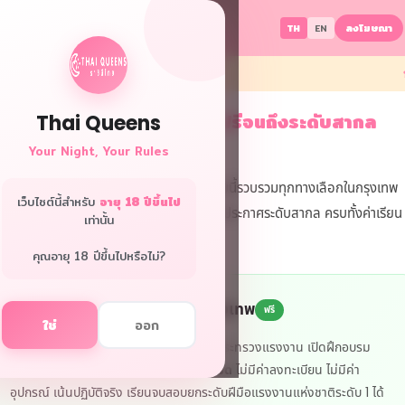
ลงโฆษณา
TH
EN
ับ
วมที่เรียนนวดในกรุงเทพ — ฟรีจนถึงระดับสากล
Thai Queens
26.02.24 · 1,052 views
Your Night, Your Rules
ากเรียนนวดแต่ไม่รู้จะเริ่มจากไหน? บทความนี้รวบรวมทุกทางเลือกในกรุงเทพ
เว็บไซต์นี้สำหรับ
อายุ 18 ปีขึ้นไป
้งแต่เรียนฟรีจากภาครัฐ จนถึงสถาบันที่ได้ใบประกาศระดับสากล ครบทั้งค่าเรียน
เท่านั้น
านที่ เบอร์โทร และลิงก์สมัคร
คุณอายุ 18 ปีขึ้นไปหรือไม่?
สถาบันพัฒนาฝีมือแรงงาน 13 กรุงเทพ
ฟรี
ใช่
ออก
หน่วยงานภายใต้กรมพัฒนาฝีมือแรงงาน กระทรวงแรงงาน เปิดฝึกอบรม
นวดไทยเพื่อสุขภาพ 150 ชั่วโมง ฟรีทั้งหมด
ไม่มีค่าลงทะเบียน ไม่มีค่า
อุปกรณ์ เน้นปฏิบัติจริง เรียนจบสอบยกระดับฝีมือแรงงานแห่งชาติระดับ 1 ได้