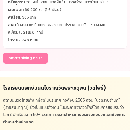
หลักสูตร:
นวดแผนโบราณ · นวดฝ่าเท้า · นวดสวีดิช · นวดน้ำมันอโรมา
ระยะเวลา:
80-200 ชม. (1-6 เดือน)
ค่าเรียน:
305 บาท
สาขาที่สอนนวด:
ดินแดง · คลองเตย · ประเวศ · บางรัก · หนองจอก
สมัคร:
เปิด 1 เม.ย. ทุกปี
โทร:
02-248-6190
bmatraining.ac.th
โรงเรียนแพทย์แผนโบราณวัดพระเชตุพน (วัดโพธิ์)
สถาบันนวดไทยเก่าแก่ที่สุดในประเทศ ก่อตั้งปี 2505 สอน "นวดราชสำนัก"
(ราชสมนาคุณ) ซึ่งเป็นแบบดั้งเดิม ใบประกาศจากวัดโพธิ์ได้รับการยอมรับทั่ว
โลก มีนักเรียนจาก 50+ ประเทศ
เหมาะสำหรับคนจริงจังกับนวดและต้องการ
ทำงานต่างประเทศ