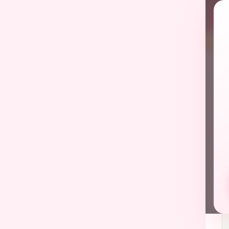
← กล
ร
20
อย
ตั
สถ