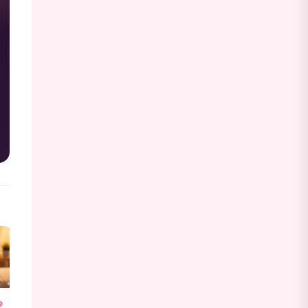
9
งานพริตตี้สปาคืออะไร?