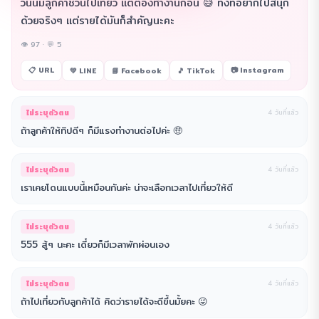
วันนี้มีลูกค้าชวนไปเที่ยว แต่ต้องทำงานก่อน 😅 ทั้งที่อยากไปสนุก
ด้วยจริงๆ แต่รายได้มันก็สำคัญนะคะ
👁 97 · 💬 5
📋 URL
📷 Instagram
💚 LINE
📘 Facebook
🎵 TikTok
ไม่ระบุตัวตน
4 วันที่แล้ว
ถ้าลูกค้าให้ทิปดีๆ ก็มีแรงทำงานต่อไปค่ะ 🤑
ไม่ระบุตัวตน
4 วันที่แล้ว
เราเคยโดนแบบนี้เหมือนกันค่ะ น่าจะเลือกเวลาไปเที่ยวให้ดี
ไม่ระบุตัวตน
4 วันที่แล้ว
555 สู้ๆ นะคะ เดี๋ยวก็มีเวลาพักผ่อนเอง
ไม่ระบุตัวตน
4 วันที่แล้ว
ถ้าไปเที่ยวกับลูกค้าได้ คิดว่ารายได้จะดีขึ้นมั้ยคะ 😜