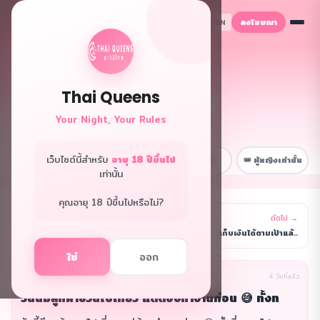
ลงโฆษณา
TH
EN
Thai Queens
👑 ฟอรั่มควีนส์
Your Night, Your Rules
พื้นที่ลับเฉพาะพี่ๆ
เว็บไซต์นี้สำหรับ
อายุ 18 ปีขึ้นไป
📋 หน้าหลัก
💼 เรื่องงาน
😂 สนุกๆ
👑 ผู้หญิงเท่านั้น
เท่านั้น
คุณอายุ 18 ปีขึ้นไปหรือไม่?
← ก่อนหน้า
ถัดไป →
รายการ
เดือนนี้รายได้ดีมาก ทำสถิติใหม่ ดีใจจนอยากร้องไห้
เก็บเงินได้ตามเป้าแล้วค่ะ 🎉 ตอนนี้มีเงินออมจากงานก
ใช่
ออก
นิรนาม(ผู้เขียน)
เรื่องฮา
4 วันที่แล้ว
วันนี้มีลูกค้าชวนไปเที่ยว แต่ต้องทำงานก่อน 😅 ทั้งท