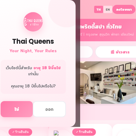
ลงโฆษณา
TH
EN
หางานกลางคืน งานนวด งานพริตตี้สปา ทั่วไทย
รายได้ดี รับเงินรายวัน ไม่ต้องมีประสบการณ์ มีที่พักฟรี | กรุงเทพ สุขุมวิท พัทยา เชียงใหม่
Thai Queens
Your Night, Your Rules
🌟 เรื่องจริง
📖 คู่มือ
📰 ข่าวสาร
เว็บไซต์นี้สำหรับ
อายุ 18 ปีขึ้นไป
เท่านั้น
คุณอายุ 18 ปีขึ้นไปหรือไม่?
ใช่
ออก
วิดปิดบาร์ แต่เปิดทางใหม่ — จาก
จากสาวนานา 6 ปี สู่เจ้าของร้านทำ
ดูทั้งหมด →
วอาโกโก้สู่แม่ค้าออนไลน์
เล็บในชื่อตัวเอง
6.02.24
2026.02.17
✓ ร้านยืนยัน
✓ ร้านยืนยัน