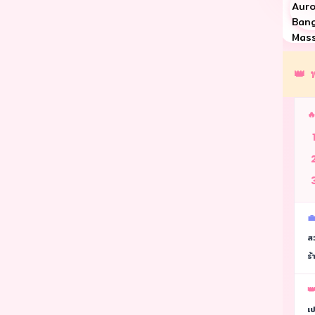
Riviere77 Massage
Yume Nuru Massage
กรุงเทพ
กรุงเทพ
👑 

💼
ส
ร้
👑
เ