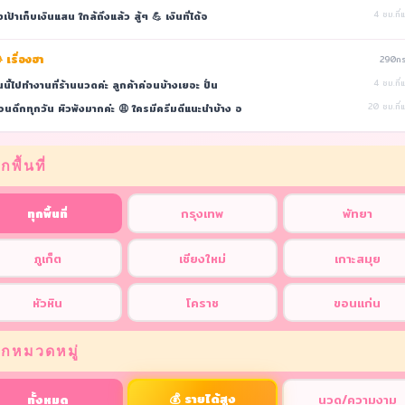
้งเป้าเก็บเงินแสน ใกล้ถึงแล้ว สู้ๆ 💪 เงินที่ได้จ
4 ชม.ที่แ
 เรื่องฮา
290กระ
นนี้ไปทำงานที่ร้านนวดค่ะ ลูกค้าค่อนข้างเยอะ ปั่น
4 ชม.ที่แ
นดึกทุกวัน ผิวพังมากค่ะ 😩 ใครมีครีมดีแนะนำบ้าง อ
20 ชม.ที่แ
กพื้นที่
ทุกพื้นที่
กรุงเทพ
พัทยา
ภูเก็ต
เชียงใหม่
เกาะสมุย
หัวหิน
โคราช
ขอนแก่น
อกหมวดหมู่
💰 รายได้สูง
ทั้งหมด
นวด/ความงาม