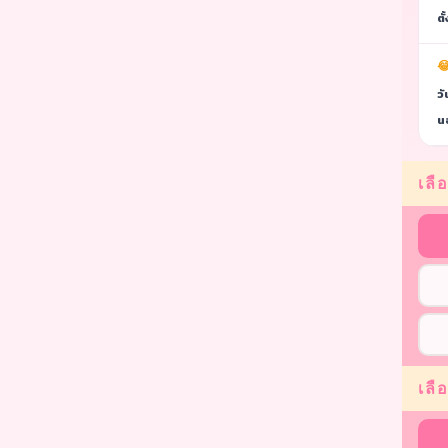
ตั
😂
วั
นอ
เลือ
เลื