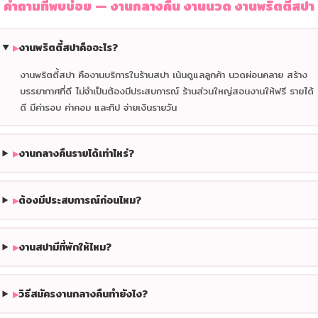
คำถามที่พบบ่อย — งานกลางคืน งานนวด งานพริตตี้สปา
▸
งานพริตตี้สปาคืออะไร?
งานพริตตี้สปา คืองานบริการในร้านสปา เน้นดูแลลูกค้า นวดผ่อนคลาย สร้าง
บรรยากาศที่ดี ไม่จำเป็นต้องมีประสบการณ์ ร้านส่วนใหญ่สอนงานให้ฟรี รายได้
ดี มีค่ารอบ ค่าคอม และทิป จ่ายเงินรายวัน
▸
งานกลางคืนรายได้เท่าไหร่?
▸
ต้องมีประสบการณ์ก่อนไหม?
▸
งานสปามีที่พักให้ไหม?
▸
วิธีสมัครงานกลางคืนทำยังไง?