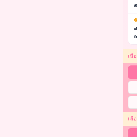
ม
😂
เด
วั
เลือ
เลื