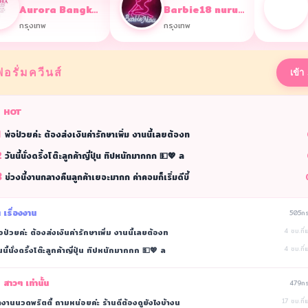
Aurora Bangkok Massage
Barbie18 nuru massage
กรุงเทพ
กรุงเทพ
ฟอรั่มควีนส์
เข้า
 HOT
1
พ่อป่วยค่ะ ต้องส่งเงินค่ารักษาเพิ่ม งานนี้เลยต้องท
2
วันนี้นั่งดริ้งโต๊ะลูกค้าญี่ปุ่น ทิปหนักมากกก 💵💖 ล
3
ช่วงนี้งานกลางคืนลูกค้าเยอะมากก ค่าคอมก็เริ่มดีขึ้
 เรื่องงาน
505กระ
อป่วยค่ะ ต้องส่งเงินค่ารักษาเพิ่ม งานนี้เลยต้องท
4 ชม.ที่แ
นนี้นั่งดริ้งโต๊ะลูกค้าญี่ปุ่น ทิปหนักมากกก 💵💖 ล
4 ชม.ที่แ
 สาวๆ เท่านั้น
479กระ
งานนวดพริตตี้ ถามหน่อยค่ะ ร้านดีต้องดูยังไงบ้างน
17 ชม.ที่แ