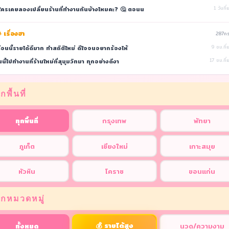
ีใครเคยลองเปลี่ยนร้านที่ทำงานกันบ้างไหมคะ? 🤔 ตอนน
1 วันที่
 เรื่องฮา
287กระ
ือนนี้รายได้ดีมาก ทำสถิติใหม่ ดีใจจนอยากร้องไห้
9 ชม.ที่แ
นนี้ไปทำงานที่ร้านใหม่ที่สุขุมวิทมา ทุกอย่างดีงา
17 ชม.ที่แ
กพื้นที่
ทุกพื้นที่
กรุงเทพ
พัทยา
ภูเก็ต
เชียงใหม่
เกาะสมุย
หัวหิน
โคราช
ขอนแก่น
อกหมวดหมู่
💰 รายได้สูง
ทั้งหมด
นวด/ความงาม