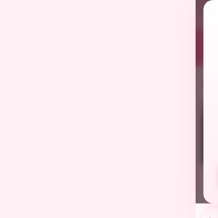
โค
สา
202
✓ ร้านยืนยัน
✓ ร้านยืนยัน