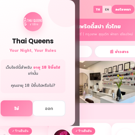
ลงโฆษณา
TH
EN
หางานกลางคืน งานนวด งานพริตตี้สปา ทั่วไทย
รายได้ดี รับเงินรายวัน ไม่ต้องมีประสบการณ์ มีที่พักฟรี | กรุงเทพ สุขุมวิท พัทยา เชียงใหม่
Thai Queens
Your Night, Your Rules
🌟 เรื่องจริง
📖 คู่มือ
📰 ข่าวสาร
เว็บไซต์นี้สำหรับ
อายุ 18 ปีขึ้นไป
เท่านั้น
คุณอายุ 18 ปีขึ้นไปหรือไม่?
ใช่
ออก
วิดปิดบาร์ แต่เปิดทางใหม่ — จาก
จากสาวนานา 6 ปี สู่เจ้าของร้านทำ
ดูทั้งหมด →
วอาโกโก้สู่แม่ค้าออนไลน์
เล็บในชื่อตัวเอง
6.02.24
2026.02.17
✓ ร้านยืนยัน
✓ ร้านยืนยัน