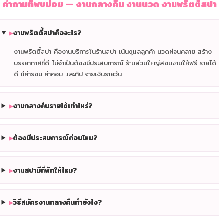
คำถามที่พบบ่อย — งานกลางคืน งานนวด งานพริตตี้สปา
▸
งานพริตตี้สปาคืออะไร?
งานพริตตี้สปา คืองานบริการในร้านสปา เน้นดูแลลูกค้า นวดผ่อนคลาย สร้าง
บรรยากาศที่ดี ไม่จำเป็นต้องมีประสบการณ์ ร้านส่วนใหญ่สอนงานให้ฟรี รายได้
ดี มีค่ารอบ ค่าคอม และทิป จ่ายเงินรายวัน
▸
งานกลางคืนรายได้เท่าไหร่?
▸
ต้องมีประสบการณ์ก่อนไหม?
▸
งานสปามีที่พักให้ไหม?
▸
วิธีสมัครงานกลางคืนทำยังไง?