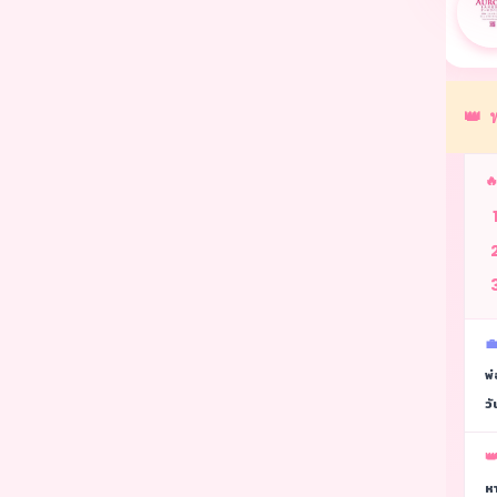
Riviere77 Massage
Yume Nuru Massage
กรุงเทพ
กรุงเทพ
👑 

💼
พ่
วั
👑
หา